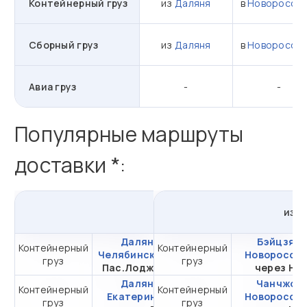
Контейнерный груз
из
Даляня
в
Новороссий
Сборный груз
из
Даляня
в
Новороссий
Авиа груз
-
-
Популярные маршруты
доставки *:
из
Даляня
в
Россию
из
К
Далянь -
Бэйцзяо 
Контейнерный
Контейнерный
от 294 097,41 ₽ за
Челябинск
через
Новоросси
груз
груз
20DC
Пас.Лоджистик
через НЛ
Далянь -
Чанчжоу 
Контейнерный
Контейнерный
от 284 097,41 ₽ за
Екатеринбург
Новоросси
груз
груз
20DC