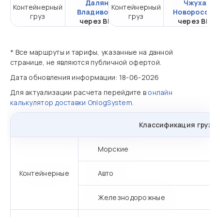
Далянь -
Чжухай -
Контейнерный
Контейнерный
от 105 693,97 ₽ за
Владивосток
Новоросси
груз
груз
20DC
через ВМТП
через ВМ
* Все маршруты и тарифы, указанные на данной
странице, не являются публичной офертой.
Дата обновления информации: 18-06-2026
Для актуализации расчета перейдите в
онлайн
калькулятор доставки OnlogSystem
.
Классификация грузо
Морские
Контейнерные
Авто
Железнодорожные