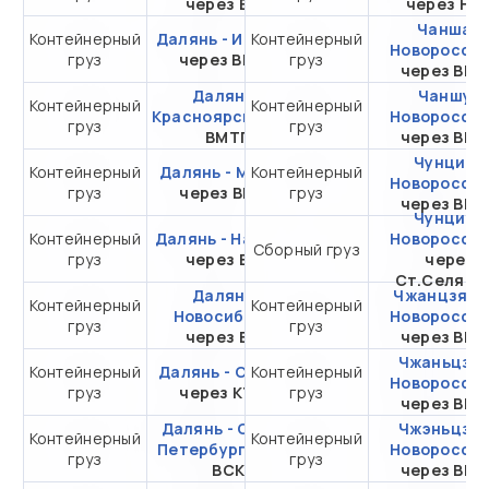
через ВСК
через НЛ
Чанша -
Контейнерный
Далянь - Иркутск
Контейнерный
от 278 813,04 ₽ за
Новоросси
груз
через ВМТП
груз
20DC
через ВМ
Далянь -
Чаншу -
Контейнерный
Контейнерный
от 277 155,41 ₽ за
Красноярск
через
Новоросси
груз
груз
20DC
ВМТП
через ВМ
Чунцин -
Контейнерный
Далянь - Москва
Контейнерный
от 365 249,41 ₽ за
Новоросси
груз
через ВМКТ
груз
20DC
через ВМ
Чунцин -
Контейнерный
Далянь - Находка
от 144 324,41 ₽ за
Новоросси
Сборный груз
груз
через ВСК
20DC
через
Ст.Селяти
Далянь -
Чжанцзяган
Контейнерный
Контейнерный
от 290 687,41 ₽ за
Новосибирск
Новоросси
груз
груз
20DC
через ВСК
через ВМ
Чжаньцзян
Контейнерный
Далянь - Самара
Контейнерный
от 631 186,27 ₽ за
Новоросси
груз
через КТСП
груз
20DC
через ВМ
Далянь - Санкт-
Чжэньцзян
Контейнерный
Контейнерный
от 296 114,41 ₽ за
Петербург
через
Новоросси
груз
груз
20DC
ВСК
через ВМ