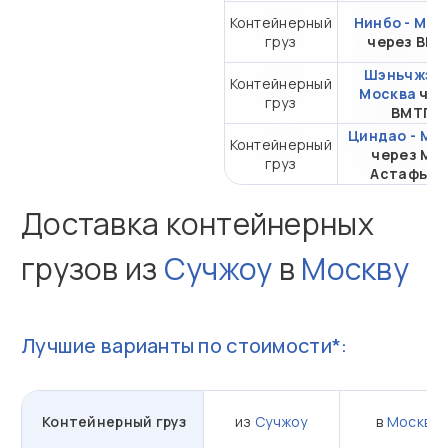
Контейнерный
Нинбо - Мос
груз
через ВМ
Шэньчжэнь
Контейнерный
Москва
чер
груз
ВМТП
Циндао - Мо
Контейнерный
через Мы
груз
Астафьев
Доставка контейнерных
грузов из
Сучжоу
в
Москву
Лучшие варианты по стоимости*:
Контейнерный груз
из
Сучжоу
в
Москву