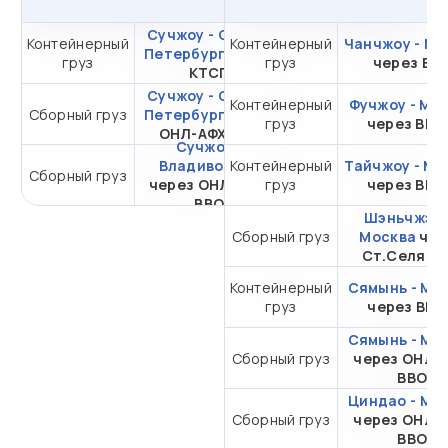
Сучжоу - Санкт-
Контейнерный
Контейнерный
от 476 365,23 ₽ за
Чанчжоу - Мо
Петербург
через
груз
груз
40HC
через ВС
КТСП
Сучжоу - Санкт-
Контейнерный
Фучжоу - Мо
Сборный груз
Петербург
через
от 24 791,73 ₽ за 1 м³
груз
через ВМ
ОНЛ-АФХ ВВО
Сучжоу -
Владивосток
Контейнерный
Тайчжоу - Мо
Сборный груз
от 5 140,73 ₽ за 1 м³
через ОНЛ-ТФС
груз
через ВМ
ВВО
Шэньчжэнь
Сборный груз
Москва
чер
Ст.Селяти
Контейнерный
Сямынь - Мо
груз
через ВМ
Сямынь - Мо
Сборный груз
через ОНЛ-
ВВО
Циндао - Мо
Сборный груз
через ОНЛ-
ВВО