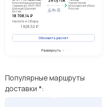
26 суток
Консолидационный
Чехов Чехов
терминал ОНЛ-РКЛ
Московская область,
Шанхай Шанхай
Россия
Китай
18 708,14 ₽
Налоги и сборы
1 828,52 ₽
Обновить расчет
Развернуть
Популярные маршруты
доставки *:
из
Сучжоу
в
Россию