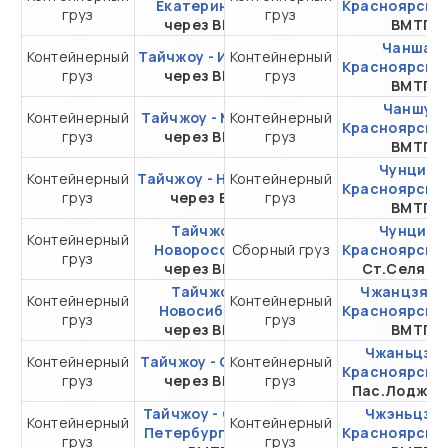
Екатеринбург
Красноярск
ч
груз
груз
20DC
через ВМТП
ВМТП
Чанша -
Контейнерный
Тайчжоу - Иркутск
Контейнерный
от 303 769,45 ₽ за
Красноярск
ч
груз
через ВМТП
груз
20DC
ВМТП
Чаншу -
Контейнерный
Тайчжоу - Москва
Контейнерный
от 388 769,45 ₽ за
Красноярск
ч
груз
через ВМТП
груз
20DC
ВМТП
Чунцин -
Контейнерный
Тайчжоу - Находка
Контейнерный
от 155 808,15 ₽ за
Красноярск
ч
груз
через ВСК
груз
20DC
ВМТП
Тайчжоу -
Чунцин -
Контейнерный
от 494 424,45 ₽ за
Новороссийск
Сборный груз
Красноярск
ч
груз
20DC
через ВМТП
Ст.Селяти
Тайчжоу -
Чжанцзяган
Контейнерный
Контейнерный
от 358 102,25 ₽ за
Новосибирск
Красноярск
ч
груз
груз
20DC
через ВМТП
ВМТП
Чжаньцзян
Контейнерный
Тайчжоу - Самара
Контейнерный
от 382 097,50 ₽ за
Красноярск
ч
груз
через ВМТП
груз
20DC
Пас.Лоджис
Тайчжоу - Санкт-
Чжэньцзян
Контейнерный
Контейнерный
от 391 269,45 ₽ за
Петербург
через
Красноярск
ч
груз
груз
20DC