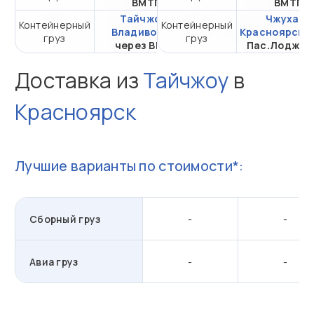
ВМТП
ВМТП
Тайчжоу -
Чжухай -
Контейнерный
Контейнерный
от 187 269,45 ₽ за
Владивосток
Красноярск
ч
груз
груз
20DC
через ВМТП
Пас.Лоджис
Доставка из
Тайчжоу
в
Красноярск
Лучшие варианты по стоимости*:
Сборный груз
-
-
Авиа груз
-
-