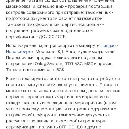
хранение груза на складах отправления и получения,
маркировка; инспекционных - проверка поставщика,
контроль содержимого при отправке; таможенных -
подготовка документов и расчет платежей при
таможенном оформлении; сертификационных -
получение требуемых законодательством
сертификатов - ДС / СС / СГР.
Используемые виды транспорта на маршруте
Циндао
-
Новосибирск
: Морское, ЖД, Авто, мультимодальный.
Перевозчики, предлагающие услуги на данном
направлении: Onlog System, RTG, VSC, MSC и прочие.
Транзитные терминалы: ВСК
Если вы планируете застраховать груз, то потребуется
внести в заявку его объявленную стоимость . Также вы
можете воспользоваться комплексом дополнительных
сервисов: организовать маркировку и хранение на
складе, заказать инспекционные мероприятия (в том
числе проверку поставщика и контроль содержимого
отправлений), оформить таможенные документы и
рассчитать пошлины, а также пройти процедуру
сертификации - получить СГР, СС, ДС и другие