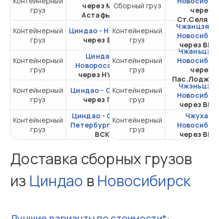
Контейнерный
от 316 858,41 ₽ за
Новосибир
через Мыс
Сборный груз
груз
20DC
через
Астафьева
Ст.Селяти
Чжанцзяган
Контейнерный
Циндао - Находка
Контейнерный
от 136 169,20 ₽ за
Новосибир
груз
через ВСК
груз
20DC
через ВМ
Чжаньцзян
Циндао -
Контейнерный
Контейнерный
от 233 279,34 ₽ за
Новосибир
Новороссийск
груз
груз
20DC
через
через НУТЭП
Пас.Лоджис
Чжэньцзян
Контейнерный
Циндао - Самара
Контейнерный
от 490 844,72 ₽ за
Новосибир
груз
через ПКТ
груз
20DC
через ВМ
Циндао - Санкт-
Чжухай -
Контейнерный
Контейнерный
от 296 188,64 ₽ за
Петербург
через
Новосибир
груз
груз
20DC
ВСК
через ВМ
Доставка сборных грузов
из
Циндао
в
Новосибирск
Лучшие варианты по стоимости*: