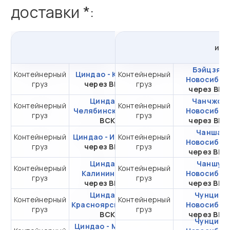
доставки *:
из
Циндао
в
Россию
из
К
Бэйцзяо 
Контейнерный
Циндао - Казань
Контейнерный
от 420 778,90 ₽ за
Новосибир
груз
через ВМТП
груз
20DC
через ВМ
Циндао -
Чанчжоу 
Контейнерный
Контейнерный
от 280 631,38 ₽ за
Челябинск
через
Новосибир
груз
груз
20DC
ВСК
через ВМ
Чанша -
Контейнерный
Циндао - Иркутск
Контейнерный
от 272 648,29 ₽ за
Новосибир
груз
через ВМТП
груз
20DC
через ВМ
Циндао -
Чаншу -
Контейнерный
Контейнерный
от 436 916,12 ₽ за
Калининград
Новосибир
груз
груз
20DC
через ВМТП
через ВМ
Циндао -
Чунцин -
Контейнерный
Контейнерный
от 278 601,46 ₽ за
Красноярск
через
Новосибир
груз
груз
20DC
ВСК
через ВМ
Чунцин -
Циндао - Москва