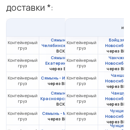
доставки *:
из
Сямыни
в
Россию
из
К
Сямынь -
Бэйцзяо 
Контейнерный
Контейнерный
от 284 170,89 ₽ за
Челябинск
через
Новосибир
груз
груз
20DC
ВСК
через ВМ
Сямынь -
Чанчжоу 
Контейнерный
Контейнерный
от 288 168,84 ₽ за
Екатеринбург
Новосибир
груз
груз
20DC
через ВСК
через ВМ
Чанша -
Контейнерный
Сямынь - Иркутск
Контейнерный
от 259 495,76 ₽ за
Новосибир
груз
через ВМТП
груз
20DC
через ВМ
Сямынь -
Чаншу -
Контейнерный
Контейнерный
от 232 548,87 ₽ за
Красноярск
через
Новосибир
груз
груз
20DC
ВСК
через ВМ
Чунцин -
Контейнерный
Сямынь - Москва
Контейнерный
от 322 420,42 ₽ за
Новосибир
груз
через ВМКТ
груз
20DC
через ВМ
Чунцин -