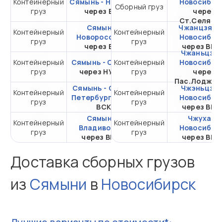
Контейнерный
Сямынь - Находка
от 137 210,43 ₽ за
Новосибир
Сборный груз
груз
через ВСК
20DC
через
Ст.Селяти
Сямынь -
Чжанцзяган
Контейнерный
Контейнерный
от 486 038 ₽ за
Новороссийск
Новосибир
груз
груз
20DC
через ВСК
через ВМ
Чжаньцзян
Контейнерный
Сямынь - Самара
Контейнерный
от 516 329,20 ₽ за
Новосибир
груз
через НУТЭП
груз
20DC
через
Пас.Лоджис
Сямынь - Санкт-
Чжэньцзян
Контейнерный
Контейнерный
от 278 430,18 ₽ за
Петербург
через
Новосибир
груз
груз
20DC
ВСК
через ВМ
Сямынь -
Чжухай -
Контейнерный
Контейнерный
от 110 727,06 ₽ за
Владивосток
Новосибир
груз
груз
20DC
через ВМКТ
через ВМ
Доставка сборных грузов
из
Сямыни
в
Новосибирск