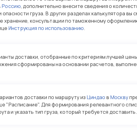
в
Россию
, дополнительно внесите сведения о количест
 опасности груза. В других разделах калькулятора вы
кое хранение, консультации по таможенному оформлени
нице
Инструкция по использованию
.
ианты доставки, отобранные по критериям лучшей цены
ложения сформированы на основании расчетов, выполн
ариантов доставки по маршруту из
Циндао
в
Москву
пре
ице "Расписание". Для формирования релевантного сп
та и указать тип груза, который требуется доставить