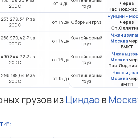
 136 169,20 ₽ за
Контейнерный
от 6 дн.
через
20DC
груз
Пас.Лоджис
Чунцин - Мо
 233 279,34 ₽ за
от 14 дн.
Сборный груз
через
20DC
Ст.Селяти
Чжанцзяган
 268 970,42 ₽ за
Контейнерный
от 14 дн.
Москва
чер
20DC
груз
ВМКТ
Чжаньцзян
 490 844,72 ₽ за
Контейнерный
от 16 дн.
Москва
чер
20DC
груз
Пас.Лоджис
Чжэньцзян
 296 188,64 ₽ за
Контейнерный
от 15 дн.
Москва
чер
20DC
груз
ВМТП
рных грузов из
Циндао
в
Москв
ти*: