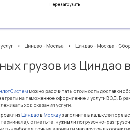
Перезагрузить
 услуг
Циндао - Москва
Циндао - Москва - Сбо
ных грузов из Циндао 
ОнлогСистем
можно рассчитать стоимость доставки сб
т затраты на таможенное оформление и услуги ВЭД. В 
леживать ход оказания услуги.
ировки из
Циндао
в
Москву
заполните в калькуляторе в
о терминала), отметьте, нужны ли погрузочно‑разгрузо
лучить наиболее точные варианты маршрутов и коррект