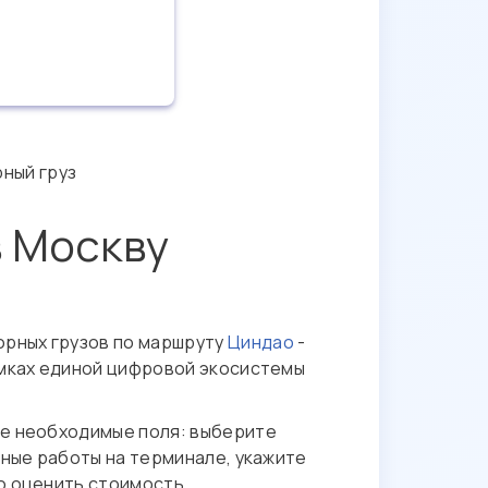
рный груз
в Москву
орных грузов по маршруту
Циндао
-
рамках единой цифровой экосистемы
се необходимые поля: выберите
чные работы на терминале, укажите
но оценить стоимость