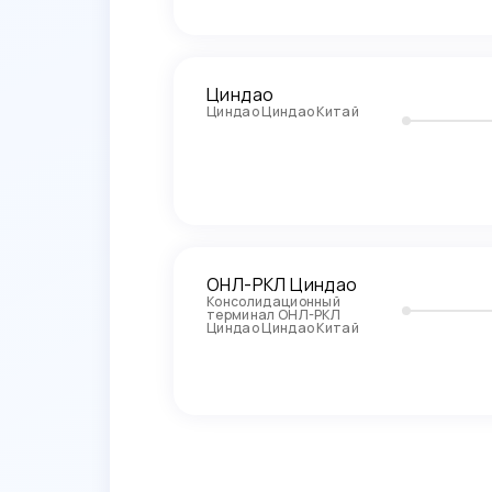
Циндао
Циндао Циндао Китай
ОНЛ-РКЛ Циндао
Консолидационный
терминал ОНЛ-РКЛ
Циндао Циндао Китай