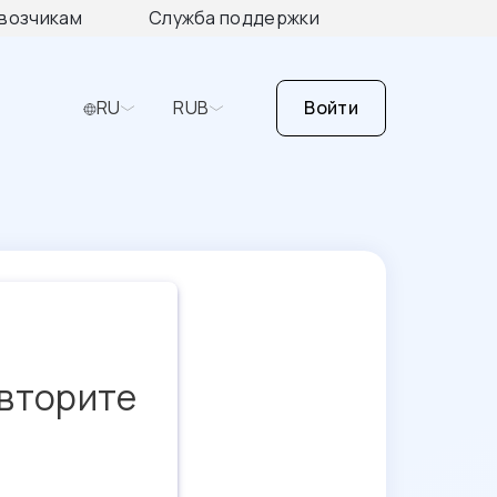
возчикам
Служба поддержки
RU
RUB
Войти
овторите