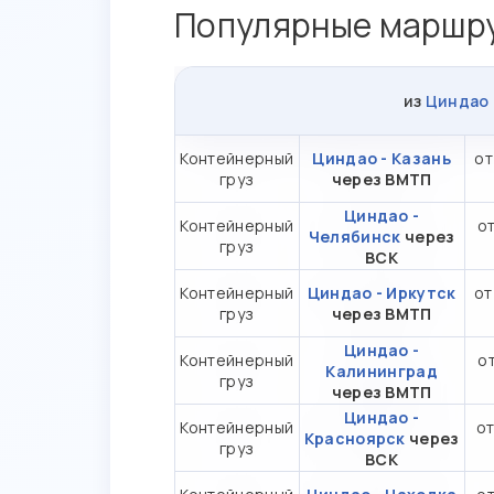
Популярные маршру
из
Циндао
Контейнерный
Циндао - Казань
от
груз
через ВМТП
Циндао -
Контейнерный
от
Челябинск
через
груз
ВСК
Контейнерный
Циндао - Иркутск
от
груз
через ВМТП
Циндао -
Контейнерный
от
Калининград
груз
через ВМТП
Циндао -
Контейнерный
от
Красноярск
через
груз
ВСК