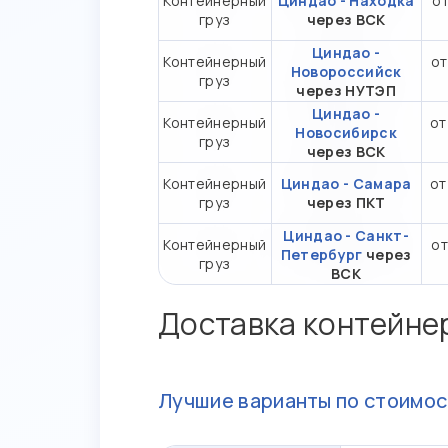
Контейнерный
Циндао - Находка
от
груз
через ВСК
Циндао -
Контейнерный
от
Новороссийск
груз
через НУТЭП
Циндао -
Контейнерный
от
Новосибирск
груз
через ВСК
Контейнерный
Циндао - Самара
от
груз
через ПКТ
Циндао - Санкт-
Контейнерный
от
Петербург
через
груз
ВСК
Доставка контейне
Лучшие варианты по стоимос