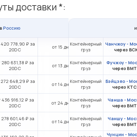
ты доставки *:
в
Россию
 420 778,90 ₽ за
Контейнерный
Чанчжоу - Мо
от 15 дн.
20DC
груз
через ВС
 280 631,38 ₽ за
Контейнерный
Фучжоу - Мо
от 13 дн.
20DC
груз
через ВМ
 272 648,29 ₽ за
Контейнерный
Бэйцзяо - Мо
от 14 дн.
20DC
груз
через КТ
 436 916,12 ₽ за
Контейнерный
Чанша - Мос
от 24 дн.
20DC
груз
через ВМ
 278 601,46 ₽ за
Контейнерный
Чаншу - Мос
от 14 дн.
20DC
груз
через ВМ
Чунцин - Мо