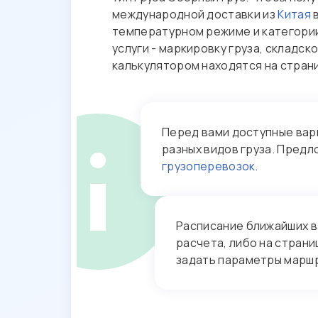
международной доставки из
Китая
температурном режиме и категории
услуги - маркировку груза, складс
калькулятором находятся на стра
Перед вами доступные вар
разных видов груза. Пред
грузоперевозок
.
Расписание ближайших в
расчета, либо на стран
задать параметры маршру