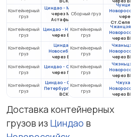
ВСК
через ВМ
Чунцин -
Циндао - Москва
Контейнерный
от 316 858,41 ₽ за
Новоросси
через Мыс
Сборный груз
груз
20DC
через
Астафьева
Ст.Селяти
Чжанцзяган
Контейнерный
Циндао - Находка
Контейнерный
от 136 169,20 ₽ за
Новоросси
груз
через ВСК
груз
20DC
через ВМ
Циндао -
Чжаньцзян
Контейнерный
Контейнерный
от 268 970,42 ₽ за
Новосибирск
Новоросси
груз
груз
20DC
через ВСК
через ВМ
Чжэньцзян
Контейнерный
Циндао - Самара
Контейнерный
от 490 844,72 ₽ за
Новоросси
груз
через ПКТ
груз
20DC
через ВМ
Циндао - Санкт-
Чжухай -
Контейнерный
Контейнерный
от 296 188,64 ₽ за
Петербург
через
Новоросси
груз
груз
20DC
ВСК
через ВМ
Доставка контейнерных
грузов из
Циндао
в
Новороссийск