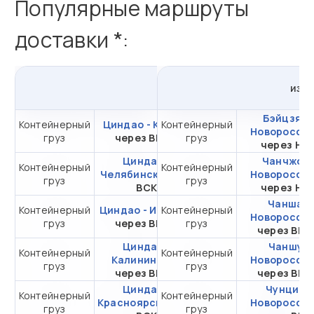
Популярные маршруты
доставки *:
из
Циндао
в
Россию
из
К
Бэйцзяо 
Контейнерный
Циндао - Казань
Контейнерный
от 420 778,90 ₽ за
Новоросси
груз
через ВМТП
груз
20DC
через НЛ
Циндао -
Чанчжоу 
Контейнерный
Контейнерный
от 280 631,38 ₽ за
Челябинск
через
Новоросси
груз
груз
20DC
ВСК
через НЛ
Чанша -
Контейнерный
Циндао - Иркутск
Контейнерный
от 272 648,29 ₽ за
Новоросси
груз
через ВМТП
груз
20DC
через ВМ
Циндао -
Чаншу -
Контейнерный
Контейнерный
от 436 916,12 ₽ за
Калининград
Новоросси
груз
груз
20DC
через ВМТП
через ВМ
Циндао -
Чунцин -
Контейнерный
Контейнерный
от 278 601,46 ₽ за
Красноярск
через
Новоросси
груз
груз
20DC