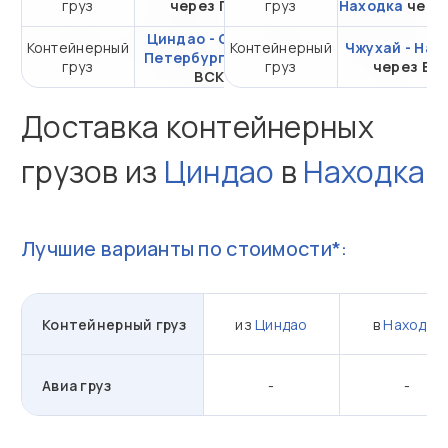
груз
через ПКТ
груз
Находка
20DC
чере
Циндао - Санкт-
Контейнерный
Контейнерный
от 296 188,64 ₽ за
Чжухай - Нах
Петербург
через
груз
груз
20DC
через ВС
ВСК
Доставка контейнерных
грузов из
Циндао
в
Находка
Лучшие варианты по стоимости*:
Контейнерный груз
из
Циндао
в
Находка
Авиа груз
-
-