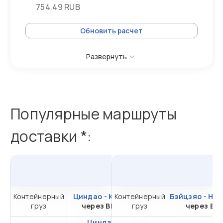
754.49 RUB
Обновить расчет
Развернуть
Популярные маршруты
доставки *:
из
Циндао
в
Россию
и
Контейнерный
Циндао - Казань
Контейнерный
от 420 778,90 ₽ за
Бэйцзяо - На
груз
через ВМТП
груз
20DC
через ВС
Циндао -