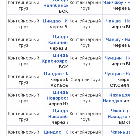
Контейнерный
Контейнерный
от 280 631,38 ₽ за
Чанчжоу - На
Челябинск
через
груз
груз
20DC
через ВС
ВСК
Контейнерный
Циндао - Иркутск
Контейнерный
от 272 648,29 ₽ за
Чанша - Нах
груз
через ВМТП
груз
20DC
через ВМ
Циндао -
Контейнерный
Контейнерный
от 436 916,12 ₽ за
Чаншу - Нах
Калининград
груз
груз
20DC
через ВС
через ВМТП
Циндао -
Контейнерный
Контейнерный
от 278 601,46 ₽ за
Чунцин - Нах
Красноярск
через
груз
груз
20DC
через ВМ
ВСК
Циндао - Москва
Чунцин - Нах
Контейнерный
от 316 858,41 ₽ за
через Мыс
Сборный груз
через
груз
20DC
Астафьева
Ст.Селяти
Циндао -
Контейнерный
Контейнерный
от 233 279,34 ₽ за
Чжанцзяган
Новороссийск
груз
груз
Находка
20DC
чере
через НУТЭП
Циндао -
Чжаньцзян
Контейнерный
Контейнерный
от 268 970,42 ₽ за
Новосибирск
Находка
че
груз
груз
20DC
через ВСК
ВМКТ
Контейнерный
Циндао - Самара
Контейнерный
от 490 844,72 ₽ за
Чжэньцзян