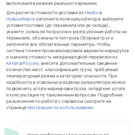
выполнения в режиме реального времени.
Для расчета стоимости доставки из
Нинбо
в
Новосибирск
заполните поля калькулятора: выберите
условия поставки (до терминала или до склада),
укажите, нужны ли погрузочно‑разгрузочные работы на
терминале, обозначьте тип груза Сборный груз и
заполните все обязательные параметры. Чтобы
система точнее проанализировала варианты маршрутов
и оценила стоимость международной перевозки из
Китая
в
Россию
, внесите дополнительные сведения:
количество мест, классификацию груза, требуемый
температурный режим и категорию опасности. При
надобности в отдельных разделах калькулятора можно
подключить услуги маркировки груза, складские услуги
и консультации по таможенным вопросам. Подробные
разъяснения по работе с сервисом смотрите на
странице
Инструкция по использованию
.
Ниже отображены самые выгодные по