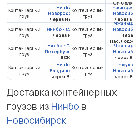
Ст.Селяти
Нинбо -
Чжанцзяган
Контейнерный
Контейнерный
от 233 279,34 ₽ за
Новороссийск
Новосибир
груз
груз
20DC
через НУТЭП
через ВМ
Чжаньцзян
Контейнерный
Нинбо - Самара
Контейнерный
от 508 896,23 ₽ за
Новосибир
груз
через НЛЭ
груз
20DC
через
Пас.Лоджис
Нинбо - Санкт-
Чжэньцзян
Контейнерный
Контейнерный
от 295 001,50 ₽ за
Петербург
через
Новосибир
груз
груз
20DC
ВСК
через ВМ
Нинбо -
Чжухай -
Контейнерный
Контейнерный
от 104 821,61 ₽ за
Владивосток
Новосибир
груз
груз
20DC
через ВМКТ
через ВМ
Доставка контейнерных
грузов из
Нинбо
в
Новосибирск