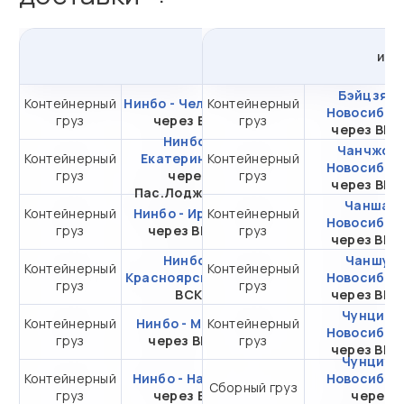
из
Нинбо
в
Россию
из
К
Бэйцзяо 
Контейнерный
Нинбо - Челябинск
Контейнерный
от 280 631,38 ₽ за
Новосибир
груз
через ВСК
груз
20DC
через ВМ
Нинбо -
Чанчжоу 
Контейнерный
Екатеринбург
Контейнерный
от 282 984,50 ₽ за
Новосибир
груз
через
груз
20DC
через ВМ
Пас.Лоджистик
Чанша -
Контейнерный
Нинбо - Иркутск
Контейнерный
от 255 779,27 ₽ за
Новосибир
груз
через ВМТП
груз
20DC
через ВМ
Нинбо -
Чаншу -
Контейнерный
Контейнерный
от 229 009,36 ₽ за
Красноярск
через
Новосибир
груз
груз
20DC
ВСК
через ВМ
Чунцин -
Контейнерный
Нинбо - Москва
Контейнерный
от 367 793,99 ₽ за
Новосибир
груз
через ВМКТ
груз
20DC
через ВМ
Чунцин -
Контейнерный
Нинбо - Находка
от 136 169,20 ₽ за
Новосибир
Сборный груз
груз
через ВСК
20DC
через