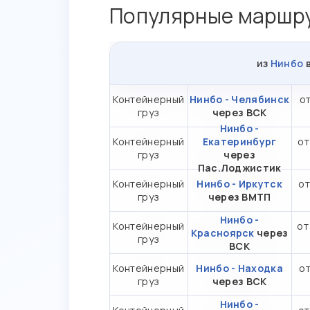
Популярные маршру
из
Нинбо
Контейнерный
Нинбо - Челябинск
от
груз
через ВСК
Нинбо -
Контейнерный
Екатеринбург
от
груз
через
Пас.Лоджистик
Контейнерный
Нинбо - Иркутск
от
груз
через ВМТП
Нинбо -
Контейнерный
от
Красноярск
через
груз
ВСК
Контейнерный
Нинбо - Находка
от
груз
через ВСК
Нинбо -