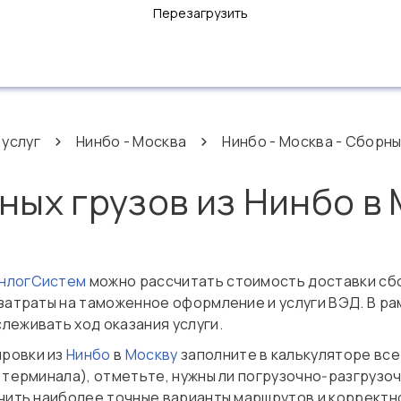
Перезагрузить
 услуг
Нинбо - Москва
Нинбо - Москва - Сборны
ных грузов из Нинбо в
ОнлогСистем
можно рассчитать стоимость доставки сб
т затраты на таможенное оформление и услуги ВЭД. В 
леживать ход оказания услуги.
ировки из
Нинбо
в
Москву
заполните в калькуляторе вс
о терминала), отметьте, нужны ли погрузочно‑разгрузо
лучить наиболее точные варианты маршрутов и коррект