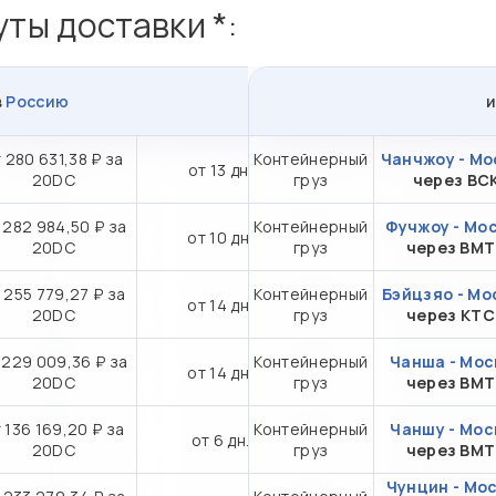
ты доставки *:
в
Россию
 280 631,38 ₽ за
Контейнерный
Чанчжоу - Мо
от 13 дн.
20DC
груз
через ВС
 282 984,50 ₽ за
Контейнерный
Фучжоу - Мо
от 10 дн.
20DC
груз
через ВМ
 255 779,27 ₽ за
Контейнерный
Бэйцзяо - Мо
от 14 дн.
20DC
груз
через КТ
 229 009,36 ₽ за
Контейнерный
Чанша - Мос
от 14 дн.
20DC
груз
через ВМ
 136 169,20 ₽ за
Контейнерный
Чаншу - Мос
от 6 дн.
20DC
груз
через ВМ
Чунцин - Мо