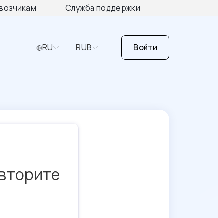
возчикам
Служба поддержки
RU
RUB
Войти
овторите