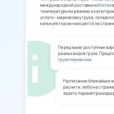
международной доставки из
Китая
температурном режиме и категории
услуги - маркировку груза, складс
калькулятором находятся на стра
Перед вами доступные вар
разных видов груза. Пред
грузоперевозок
.
Расписание ближайших в
расчета, либо на стран
задать параметры маршру