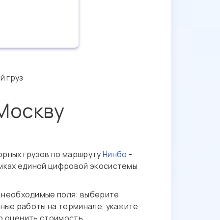
й груз
 Москву
орных грузов по маршруту
Нинбо
-
рамках единой цифровой экосистемы
е необходимые поля: выберите
чные работы на терминале, укажите
но оценить стоимость