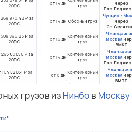
 233 279,34 ₽ за
Контейнерный
от 14 дн.
через
20DC
груз
Пас.Лоджис
Чунцин - Мо
 268 970,42 ₽ за
от 14 дн.
Сборный груз
через
20DC
Ст.Селяти
Чжанцзяган
 508 896,23 ₽ за
Контейнерный
от 16 дн.
Москва
чер
20DC
груз
ВМКТ
Чжаньцзян
 295 001,50 ₽ за
Контейнерный
от 14 дн.
Москва
чер
20DC
груз
Пас.Лоджис
Чжэньцзян
т 104 821,61 ₽ за
Контейнерный
от 6 дн.
Москва
чер
20DC
груз
ВМТП
рных грузов из
Нинбо
в
Москву
ти*: