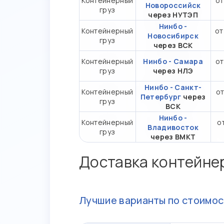
Контейнерный
от
Новороссийск
груз
через НУТЭП
Нинбо -
Контейнерный
от
Новосибирск
груз
через ВСК
Контейнерный
Нинбо - Самара
от
груз
через НЛЭ
Нинбо - Санкт-
Контейнерный
от
Петербург
через
груз
ВСК
Нинбо -
Контейнерный
о
Владивосток
груз
через ВМКТ
Доставка контейне
Лучшие варианты по стоимос