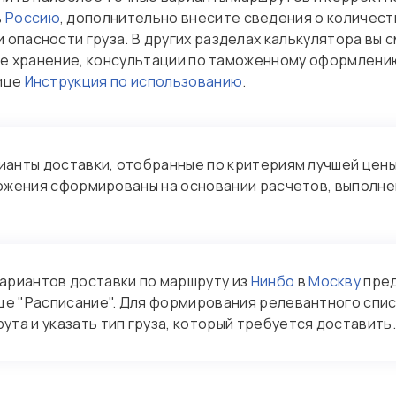
в
Россию
, дополнительно внесите сведения о количест
 опасности груза. В других разделах калькулятора вы
кое хранение, консультации по таможенному оформлени
нице
Инструкция по использованию
.
ианты доставки, отобранные по критериям лучшей цены
ложения сформированы на основании расчетов, выполн
ариантов доставки по маршруту из
Нинбо
в
Москву
пред
ице "Расписание". Для формирования релевантного сп
та и указать тип груза, который требуется доставить