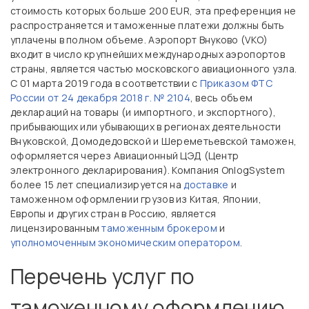
стоимость которых больше 200 EUR, эта преференция не
распространяется и таможенные платежи должны быть
уплачены в полном объеме. Аэропорт Внуково (VKO)
входит в число крупнейших международных аэропортов
страны, является частью московского авиационного узла.
С 01 марта 2019 года в соответствии с
Приказом ФТС
России от 24 декабря 2018 г. № 2104
, весь объем
деклараций на товары (и импортного, и экспортного),
прибывающих или убывающих в регионах деятельности
Внуковской, Домодедовской и Шереметьевской таможен,
оформляется через Авиационный ЦЭД (Центр
электронного декларирования). Компания OnlogSystem
более 15 лет специализируется на
доставке
и
таможенном оформлении грузов из Китая, Японии,
Европы и других стран в Россию, является
лицензированным
таможенным брокером
и
уполномоченным экономическим оператором
.
Перечень услуг по
таможенному оформлению