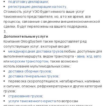
подготовку декларации
;
регистрацию декларации на посту
.
Стоимость услуг УЭО будет немного выше услуг
таможенного представителя, но, в то же время, все
процессы, связанные с ведением внешнеэкономической
сделки, будут переложены на вашего подрядчика.
Дополнительные услуги
Компания OnlogSystem также предоставляет ряд
сопутствующих услуг, в который входит:
международная доставка грузов
любым, доступным для
выполнения маршрута, видом транспорта -
авиа
,
ж/д
,
авто
или
морским транспортом
, также возможно
использование мультимодальных схем;
доставка сборных грузов
;
доставка генеральных грузов
;
перевозка скоропортящихся, негабаритных, наливных
и сыпучих, опасных, рефрижераторных и других категорий
грузов;
страхование грузов
;
услуги таможенного юриста
по вопросам
правонарушений и споров с таможенными органами;