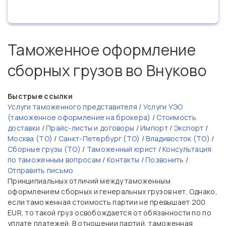
Таможенное оформление
сборных грузов во Внуково
Быстрые ссылки
Услуги таможенного представителя
/
Услуги УЭО
(таможенное оформление на брокера)
/
Стоимость
доставки
/
Прайс-листы и договоры
/
Импорт
/
Экспорт
/
Москва (ТО)
/
Санкт-Петербург (ТО)
/
Владивосток (ТО)
/
Сборные грузы (ТО)
/
Таможенный юрист
/
Консультация
по таможенным вопросам
/
Контакты
/
Позвонить
/
Отправить письмо
Принципиальных отличий между таможенным
оформлением сборных и генеральных грузов нет. Однако,
если таможенная стоимость партии не превышает 200
EUR, то такой груз освобождается от обязанности по по
уплате платежей. В отношении партий, таможенная