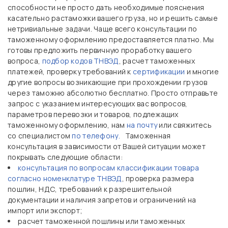
способности не просто дать необходимые пояснения
касательно растаможки вашего груза, но и решить самые
нетривиальные задачи. Чаще всего консультации по
таможенному оформлению предоставляется платно. Мы
готовы предложить первичную проработку вашего
вопроса,
подбор кодов ТНВЭД
, расчет таможенных
платежей, проверку требований к
сертификации
и многие
другие вопросы возникающие при прохождении грузов
через таможню абсолютно бесплатно. Просто отправьте
запрос с указанием интересующих вас вопросов,
параметров перевозки и товаров, подлежащих
таможенному оформлению, нам
на почту
или свяжитесь
со специалистом
по телефону.
Таможенная
консультация в зависимости от Вашей ситуации может
покрывать следующие области:
консультация по вопросам классификации товара
согласно номенклатуре ТНВЭД
, проверка размера
пошлин, НДС, требований к разрешительной
документации и наличия запретов и ограничений на
импорт или экспорт;
расчет таможенной пошлины или таможенных