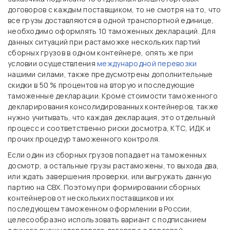
договоров с каждым поставщиком, то не смотря на то, что
все грузы доставляются в одной транспортной единице,
необходимо оформлять 10 таможенных деклараций. Для
данных ситуаций при растаможке нескольких партий
сборных грузов в одном контейнере, опять же при
условии осуществления
международной перевозки
нашими силами, также предусмотрены дополнительные
скидки в 50 % процентов на вторую и последующие
таможенные декларации. Кроме стоимости таможенного
декларирования консолидированных контейнеров, также
нужно учитывать, что каждая декларация, это отдельный
процесс и соответственно риски досмотра, КТС, ИДК и
прочих процедур таможенного контроля.
Если один из сборных грузов попадает на таможенных
досмотр, а остальные грузы растаможены, то выхода два,
или ждать завершения проверки, или выгружать данную
партию на СВХ. Поэтому при формировании сборных
контейнеров от нескольких поставщиков и их
последующем таможенном оформлении в России,
целесообразно использовать вариант с подписанием