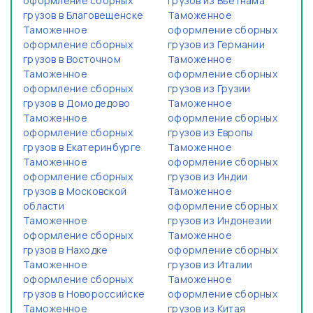
оформление сборных
грузов из Вьетнама
грузов в Благовещенске
Таможенное
Таможенное
оформление сборных
оформление сборных
грузов из Германии
грузов в Восточном
Таможенное
Таможенное
оформление сборных
оформление сборных
грузов из Грузии
грузов в Домодедово
Таможенное
Таможенное
оформление сборных
оформление сборных
грузов из Европы
грузов в Екатеринбурге
Таможенное
Таможенное
оформление сборных
оформление сборных
грузов из Индии
грузов в Московской
Таможенное
области
оформление сборных
Таможенное
грузов из Индонезии
оформление сборных
Таможенное
грузов в Находке
оформление сборных
Таможенное
грузов из Италии
оформление сборных
Таможенное
грузов в Новороссийске
оформление сборных
Таможенное
грузов из Китая