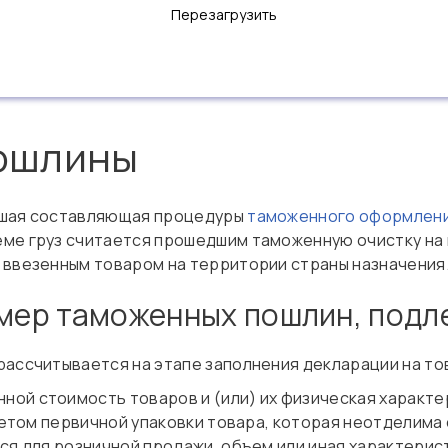
Перезагрузить
ошлины
йшая составляющая процедуры
таможенного оформлени
ме груз считается прошедшим таможенную очистку на 
 ввезенным товаром на территории страны назначения
змер таможенных пошлин, под
ассчитывается на этапе заполнения декларации на тов
нной стоимость товаров и (или) их физическая характ
учетом первичной упаковки товара, которая неотделима
ся для розничной продажи, объем или иная характерис