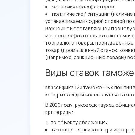
экономических факторов;
политической ситуации (наличие
устанавливаемых одной страной по 
Важнейшей составляющей процедуры 
множества факторов, как экономиче
торговлю, а товары, произведенные 
товар (промышленный станок, конвейе
(например, санкционные товары) в
Виды ставок тамож
Классификаций таможенных пошлин в
которых каждый волен заявлять о в
В 2020 году, руководствуясь офици
критериям:
по объекту обложения:
ввозные - возникают при импорт