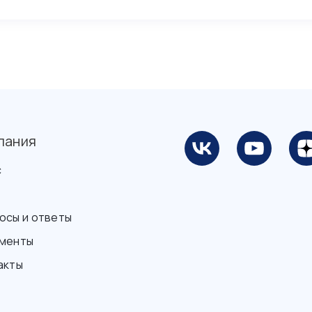
пания
с
осы и ответы
менты
акты