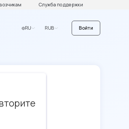
возчикам
Служба поддержки
RU
RUB
Войти
овторите