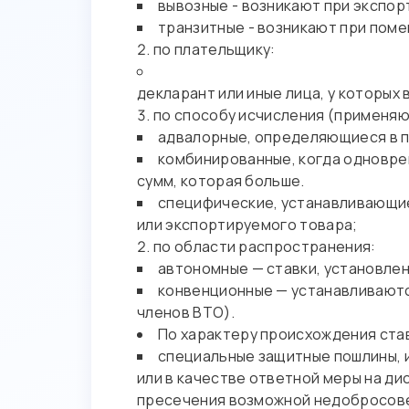
вывозные - возникают при экспо
транзитные - возникают при пом
по плательщику:
декларант или иные лица, у которых
по способу исчисления (применяю
адвалорные, определяющиеся в п
комбинированные, когда одноврем
сумм, которая больше.
специфические, устанавливающиес
или экспортируемого товара;
по области распространения:
автономные — ставки, установлен
конвенционные — устанавливаютс
членов ВТО).
По характеру происхождения ста
специальные защитные пошлины, 
или в качестве ответной меры на д
пресечения возможной недобросове