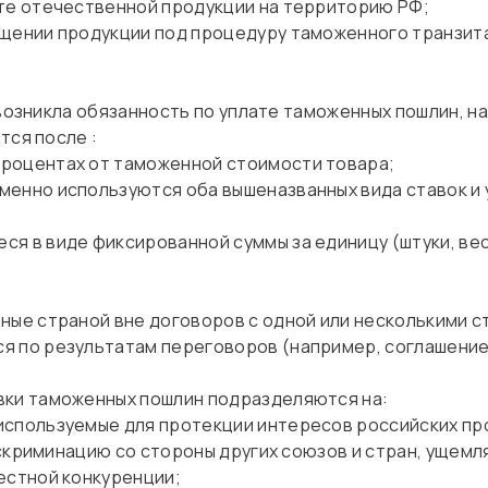
рте отечественной продукции на территорию РФ;
ещении продукции под процедуру таможенного транзит
 возникла обязанность по уплате таможенных пошлин, на
тся после :
роцентах от таможенной стоимости товара;
енно используются оба вышеназванных вида ставок и 
я в виде фиксированной суммы за единицу (штуки, вес
ные страной вне договоров с одной или несколькими с
я по результатам переговоров (например, соглашение
вки таможенных пошлин подразделяются на:
используемые для протекции интересов российских пр
искриминацию со стороны других союзов и стран, ущем
стной конкуренции;