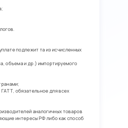
а;
логов.
уплате подлежит та из исчисленных
а, объема и др.) импортируемого
транами;
 ГАТТ, обязательное для всех
оизводителей аналогичных товаров
ляющие интересы РФ либо как способ