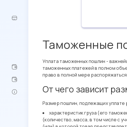
Таможенные п
Уплата таможенных пошлин - важне
таможенных платежей в полном объе
право в полной мере распоряжаться
От чего зависит ра
Размер пошлин, подлежащих уплате р
характеристик груза (его таможе
(количество, масса, в том числе с 
(или) в которой товар представляет