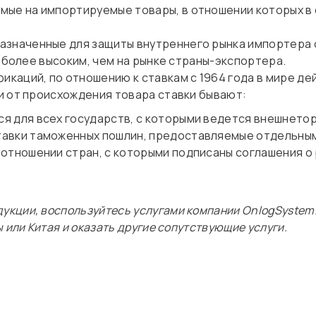
мые на импортируемые товары, в отношении которых в 
азначенные для защиты внутреннего рынка импортера 
. более высоким, чем на рынке страны-экспортера.
каций, по отношению к ставкам с 1964 года в мире де
и от происхождения товара ставки бывают:
я для всех государств, с которыми ведется внешнето
авки таможенных пошлин, предоставляемые отдельным 
 отношении стран, с которыми подписаны соглашения 
укции, воспользуйтесь услугами компании OnlogSystem.
 или Китая и оказать другие сопутствующие услуги.