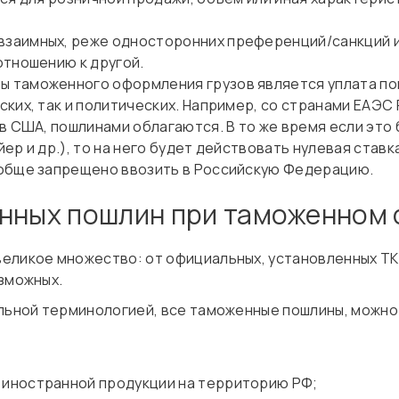
 взаимных, реже односторонних преференций/санкций и
отношению к другой.
таможенного оформления грузов является уплата пошл
ских, так и политических. Например, со странами ЕАЭ
в США, пошлинами облагаются. В то же время если это
р и др.), то на него будет действовать нулевая ставк
ообще запрещено ввозить в Российскую Федерацию.
енных пошлин при таможенном
еликое множество: от официальных, установленных ТК 
озможных.
альной терминологией, все таможенные пошлины, можн
е иностранной продукции на территорию РФ;