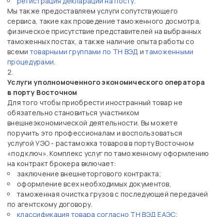
регистрация декларации на посту
.
Мы также предоставляем услуги сопутствующего
сервиса, такие как проведение таможенного досмотра,
физическое присутствие представителей на выбранных
таможенных постах, а также наличие опыта работы со
всеми
товарными группами по ТН ВЭД
и
таможенными
процедурами
.
Услуги уполномоченного экономического оператора
в порту Восточном
Для того чтобы приобрести иностранный товар не
обязательно становиться участником
внешнеэкономической деятельности. Вы можете
поручить это профессионалам и воспользоваться
услугой УЭО - растаможка товаров в порту Восточном
«под ключ». Комплекс услуг по таможенному оформлению
на контракт брокера включает:
заключение внешнеторгового контракта;
оформление всех необходимых документов,
таможенная очистка грузов с последующей передачей
по агентскому договору.
классификация товара согласно ТН ВЭД ЕАЭС
;