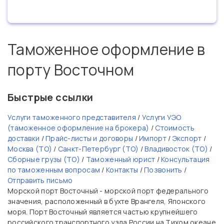
Таможенное оформление в
порту Восточном
Быстрые ссылки
Услуги таможенного представителя
/
Услуги УЭО
(таможенное оформление на брокера)
/
Стоимость
доставки
/
Прайс-листы и договоры
/
Импорт
/
Экспорт
/
Москва (ТО)
/
Санкт-Петербург (ТО)
/
Владивосток (ТО)
/
Сборные грузы (ТО)
/
Таможенный юрист
/
Консультация
по таможенным вопросам
/
Контакты
/
Позвонить
/
Отправить письмо
Морской порт Восточный - морской порт федерального
значения, расположенный в бухте Врангеля, Японского
моря. Порт Восточный является частью крупнейшего
российского транспортного узла России на Тихом океане