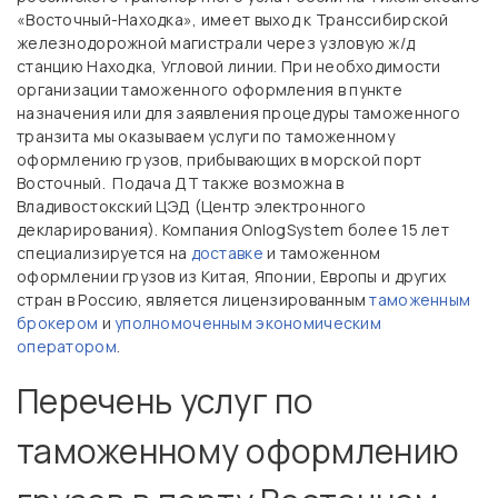
«Восточный-Находка», имеет выход к Транссибирской
железнодорожной магистрали через узловую ж/д
станцию Находка, Угловой линии. При необходимости
организации таможенного оформления в пункте
назначения или для заявления процедуры таможенного
транзита мы оказываем услуги по таможенному
оформлению грузов, прибывающих в морской порт
Восточный. Подача ДТ также возможна в
Владивостокский ЦЭД (Центр электронного
декларирования). Компания OnlogSystem более 15 лет
специализируется на
доставке
и таможенном
оформлении грузов из Китая, Японии, Европы и других
стран в Россию, является лицензированным
таможенным
брокером
и
уполномоченным экономическим
оператором
.
Перечень услуг по
таможенному оформлению