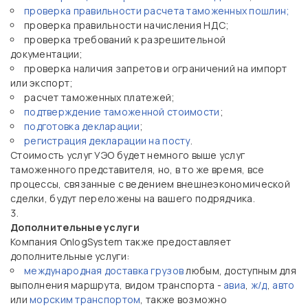
проверка правильности расчета таможенных пошлин;
проверка правильности начисления НДС;
проверка требований к разрешительной
документации;
проверка наличия запретов и ограничений на импорт
или экспорт;
расчет таможенных платежей;
подтверждение таможенной стоимости
;
подготовка декларации
;
регистрация декларации на посту
.
Стоимость услуг УЭО будет немного выше услуг
таможенного представителя, но, в то же время, все
процессы, связанные с ведением внешнеэкономической
сделки, будут переложены на вашего подрядчика.
Дополнительные услуги
Компания OnlogSystem также предоставляет
дополнительные услуги:
международная доставка грузов
любым, доступным для
выполнения маршрута, видом транспорта -
авиа
,
ж/д
,
авто
или
морским транспортом
, также возможно