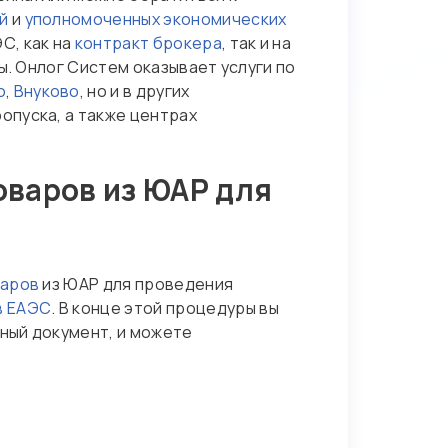
й
и
уполномоченных экономических
С, как на
контракт брокера
, так и на
ы. Онлог Систем оказывает услуги по
о
,
Внуково
, но и в других
опуска, а также центрах
оваров из ЮАР для
варов
из ЮАР для проведения
в ЕАЭС
. В конце этой процедуры вы
ный документ, и можете