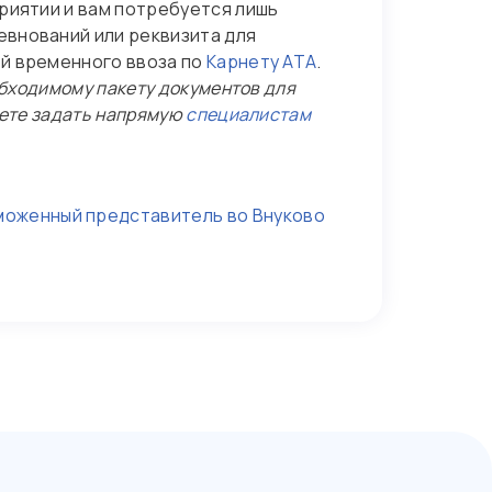
риятии и вам потребуется лишь
внований или реквизита для
ой временного ввоза по
Карнету АТА
.
обходимому пакету документов для
жете задать напрямую
специалистам
моженный представитель во Внуково