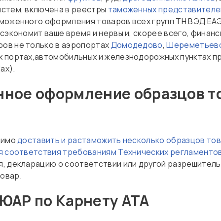
истем, включена в реестры
таможенных представителе
аможенного оформления товаров всех групп ТН ВЭД ЕАЭ
сэкономит ваше время и нервы и, скорее всего, финанс
ов не только в аэропортах
Домодедово
,
Шереметьев
 портах,автомобильных и железнодорожных пунктах пр
ах).
нное оформление образцов т
димо
доставить и растаможить несколько образцов то
 соответствия требованиям Технических регламенто
, декларацию о соответствии или другой разрешитель
овар.
 ЮАР по Карнету АТА