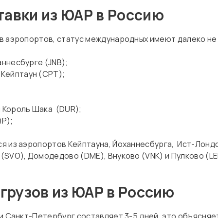
авки из ЮАР в Россию
в аэропортов, статус международных имеют далеко не 
аннесбурге (JNB);
Кейптаун (CPT);
 Король Шака (DUR);
P);
я из аэропортов Кейптауна, Йоханнесбурга, Ист-Лондо
SVO), Домодедово (DME), Внуково (VNK) и Пулково (LE
грузов из ЮАР в Россию
 и Санкт-Петербург составляет 3-5 дней, это объясня