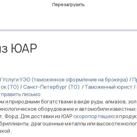
Перезагрузить
из ЮАР
/
Услуги УЭО (таможенное оформление на брокера)
/
Пр
ток (ТО)
/
Санкт-Петербург (ТО)
/
Таможенный юрист
/
тправить письмо
м и природными богатствами в виде руды, алмазов, золо
хнологическое оборудование и автомобили известных м
т, Форд. Для доставки из ЮАР
скоропортящихся
продукт
ак бриллианты, драгоценные металлы или высокотехнол
зкой.