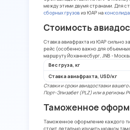
между этими двумя странами. Для ст
сборных грузов
из ЮАР на
консолид
Стоимость авиадос
Ставка авиафрахта из ЮАР сильно за
рейс (особенно важно для объемных
маршруту Йоханнесбург, JNB - Москв
Вес груза, кг
Ставка авиафрахта, USD/кг
Ставки и сроки авиадоставки вашего 
Порт-Элизабет (PLZ) или в регионы Р
Таможенное оформл
Таможенное оформление каждого тип
стоит детально изучить нюансы та