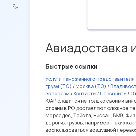
Авиадоставка 
Быстрые ссылки
Услуги таможенного представителя
грузы (ТО)
/
Москва (ТО) / Владивос
вопросам
/
Контакты
/
Позвонить
/
О
ЮАР славится не только своими вино
страны в РФ доставляют сложное те
Мерседес, Тойота, Ниссан, БМВ, Фиа
дорогих грузов, например, таких к
воспользоваться воздушной перево