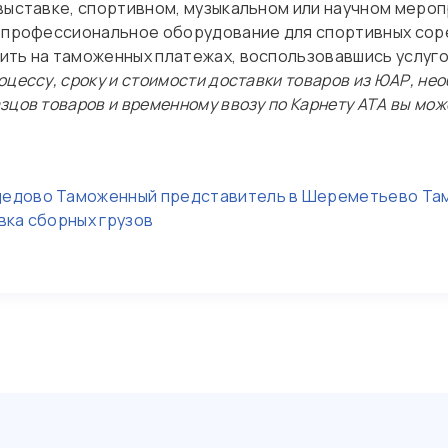
 выставке, спортивном, музыкальном или научном мероп
 профессиональное оборудование для спортивных соре
ить на таможенных платежах, воспользовавшись услуг
оцессу, сроку и стоимости доставки товаров из ЮАР, не
зцов товаров и временному ввозу по Карнету АТА вы мо
дедово
Таможенный представитель в Шереметьево
Та
вка сборных грузов