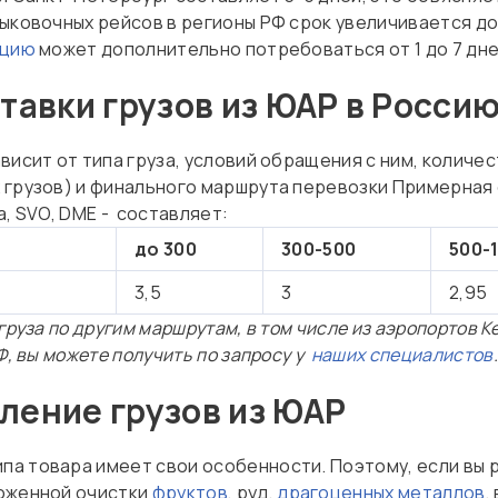
ыковочных рейсов в регионы РФ срок увеличивается до
ацию
может дополнительно потребоваться от 1 до 7 дне
тавки грузов из ЮАР в Росси
висит от типа груза, условий обращения с ним, количес
 грузов) и финального маршрута перевозки Примерная 
а, SVO, DME - составляет:
до 300
300-500
500-
3,5
3
2,95
груза по другим маршрутам, в том числе из аэропортов К
Ф, вы можете получить по запросу у
наших специалистов
.
ение грузов из ЮАР
а товара имеет свои особенности. Поэтому, если вы р
моженной очистки
фруктов
, руд,
драгоценных металлов
,