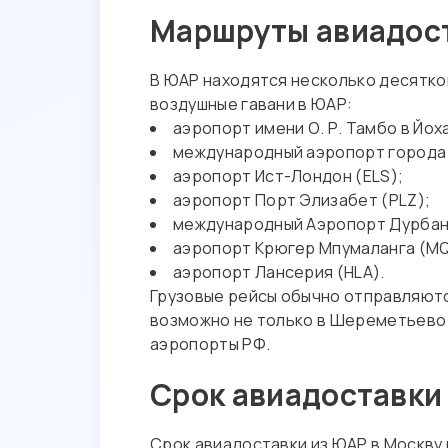
Маршруты авиадост
В ЮАР находятся несколько десятко
воздушные гавани в ЮАР:
аэропорт имени О. Р. Тамбо в Йох
международный аэропорт города 
аэропорт Ист-Лондон (ELS);
аэропорт Порт Элизабет (PLZ);
международный Аэропорт Дурбан
аэропорт Крюгер Мпумаланга (MQ
аэропорт Лансерия (HLA).
Грузовые рейсы обычно отправляютс
возможно не только в Шереметьево (
аэропорты РФ.
Срок авиадоставки 
Срок авиадоставки из ЮАР в Москву