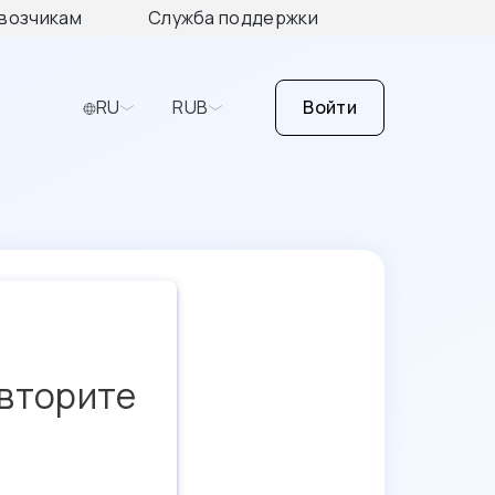
возчикам
Служба поддержки
RU
RUB
Войти
овторите