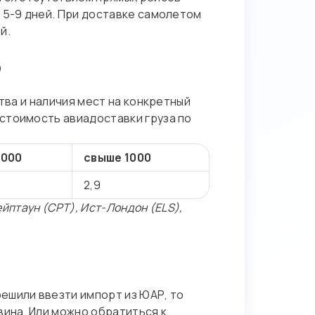
 5-9 дней. При доставке самолетом
й.
ю
тва и наличия мест на конкретный
стоимость авиадоставки груза по
1000
свыше 1000
2,9
ейптаун (CPT), Ист-Лондон (ELS),
ешили ввезти импорт из ЮАР, то
 вина. Или можно обратиться к