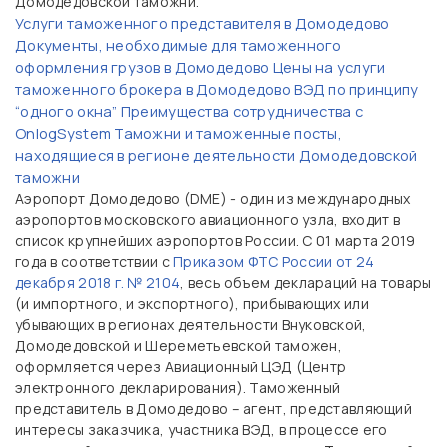
Домодедовской таможни.
Услуги таможенного представителя в Домодедово
Документы, необходимые для таможенного
оформления грузов в Домодедово
Цены на услуги
таможенного брокера в Домодедово
ВЭД по принципу
“одного окна”
Преимущества сотрудничества с
OnlogSystem
Таможни и таможенные посты,
находящиеся в регионе деятельности Домодедовской
таможни
Аэропорт Домодедово (DME) - один из международных
аэропортов московского авиационного узла, входит в
список крупнейших аэропортов России. С 01 марта 2019
года в соответствии с
Приказом ФТС России от 24
декабря 2018 г. № 2104
, весь объем деклараций на товары
(и импортного, и экспортного), прибывающих или
убывающих в регионах деятельности Внуковской,
Домодедовской и Шереметьевской таможен,
оформляется через Авиационный ЦЭД (Центр
электронного декларирования).
Таможенный
представитель в Домодедово – агент, представляющий
интересы заказчика, участника ВЭД, в процессе его