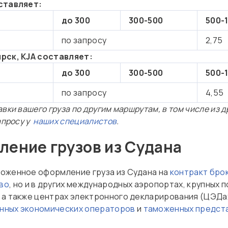
оставляет:
до 300
300-500
500-
по запросу
2,75
ярск, KJA составляет:
до 300
300-500
500-
по запросу
4,55
вки вашего груза по другим маршрутам, в том числе из д
апросу у
наших специалистов
.
ение грузов из Судана
оженное оформление груза из Судана на
контракт бро
во
, но и в других международных аэропортах, крупных 
 а также центрах электронного декларирования (ЦЭДа
нных экономических операторов
и
таможенных предст