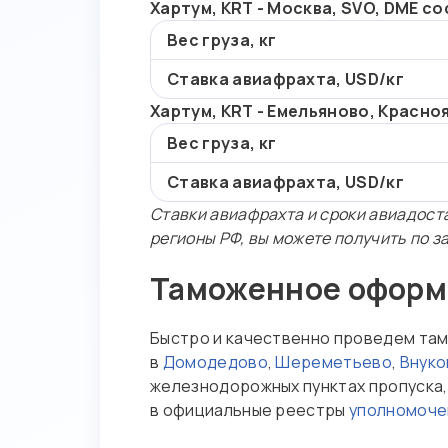
Хартум, KRT - Москва, SVO, DME с
Вес груза, кг
Ставка авиафрахта, USD/кг
Хартум, KRT - Емельяново, Красно
Вес груза, кг
Ставка авиафрахта, USD/кг
Ставки авиафрахта и сроки авиадоста
регионы РФ, вы можете получить по з
Таможенное оформл
Быстро и качественно проведем там
в
Домодедово
,
Шереметьево
,
Внуко
железнодорожных пунктах пропуска,
в официальные реестры
уполномоче