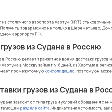
 из столичного аэропорта Хартум (KRT) стыковочными
 Получить товар можно не только в Шереметьево, Домо
одном аэропорту РФ.
грузов из Судана в Россию
а в Россию делает транзитное время доставки грузов 
 Хартума в Москву займет 4-6 дней, из Хартума в регион
лючает промежуточную
консолидацию
, поэтому он може
авки грузов из Судана в Рос
удана зависит от типа груза и условий обращения с ни
тствующем
разделе сайта
. Индикативная стоимость ави