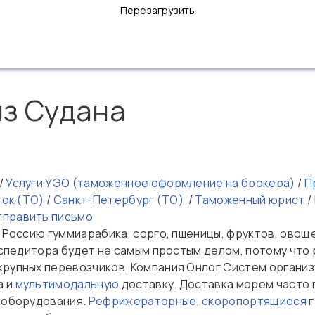
Перезагрузить
из Судана
/
Услуги УЭО (таможенное оформление на брокера)
/
Пр
ток (ТО)
/
Санкт-Петербург (ТО)
/
Таможенный юрист
/
тправить письмо
 Россию гуммиарабика, сорго, пшеницы, фруктов, овощей
кспедитора будет не самым простым делом, потому что
крупных перевозчиков. Компания Онлог Систем органи
а и
мультимодальную
доставку. Доставка морем часто
 оборудования.
Рефрижераторные
,
скоропортящиеся
г