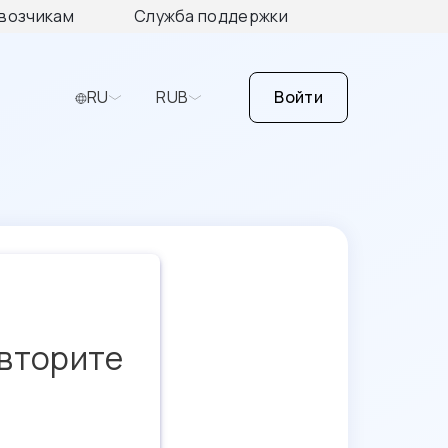
возчикам
Служба поддержки
RU
RUB
Войти
овторите