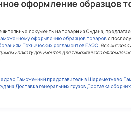
нное оформление образцов т
ешительные документы на товары из Судана, предлага
таможенному оформлению образцов товаров
с послед
бованиям Технических регламентов ЕАЭС
.
Все интерес
одимому пакету документов для таможенного оформлени
.
дедово
Таможенный представитель в Шереметьево
Та
Судана
Доставка генеральных грузов
Доставка сборных