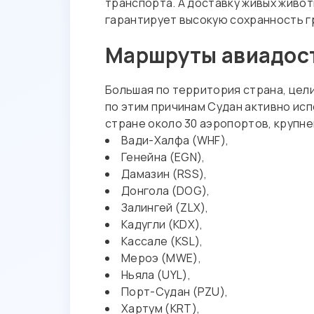
транспорта. А доставку живых живот
гарантирует высокую сохранность гр
Маршруты авиадост
Большая по территория страна, цели
по этим причинам Судан активно исп
стране около 30 аэропортов, крупне
Вади-Халфа (WHF),
Генейна (EGN),
Дамазин (RSS),
Донгола (DOG),
Залингей (ZLX),
Кадугли (KDX),
Кассале (KSL),
Мероэ (MWE),
Ньяла (UYL),
Порт-Судан (PZU),
Хартум (KRT),