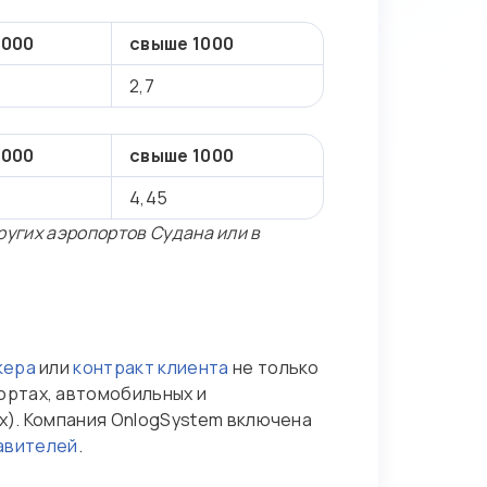
1000
свыше 1000
2,7
1000
свыше 1000
4,45
ругих аэропортов Судана или в
кера
или
контракт клиента
не только
портах, автомобильных и
х). Компания OnlogSystem включена
авителей
.