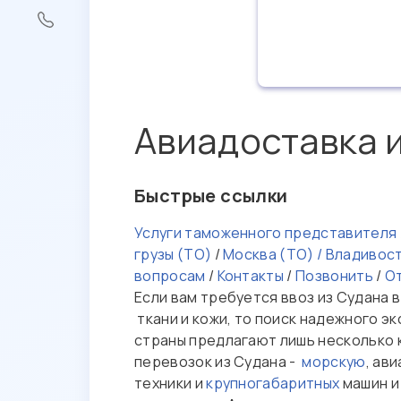
Авиадоставка 
Быстрые ссылки
Услуги таможенного представителя
грузы (ТО)
/
Москва (ТО) / Владивос
вопросам
/
Контакты
/
Позвонить
/
О
Если вам требуется ввоз из Судана в
ткани и кожи, то поиск надежного э
страны предлагают лишь несколько 
перевозок из Судана -
морскую
, ави
техники и
крупногабаритных
машин и