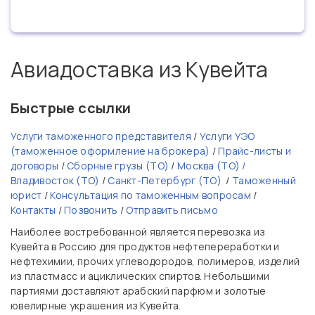
Авиадоставка из Кувейта
Быстрые ссылки
Услуги таможенного представителя
/
Услуги УЭО
(таможенное оформление на брокера)
/
Прайс-листы и
договоры
/
Сборные грузы (ТО)
/
Москва (ТО) /
Владивосток (ТО)
/
Санкт-Петербург (ТО)
/
Таможенный
юрист
/
Консультация по таможенным вопросам
/
Контакты
/
Позвонить
/
Отправить письмо
Наиболее востребованной является перевозка из
Кувейта в Россию для продуктов нефтепереработки и
нефтехимии, прочих углеводородов, полимеров, изделий
из пластмасс и ациклических спиртов. Небольшими
партиями доставляют арабский парфюм и золотые
ювелирные украшения из Кувейта.