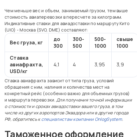
Чем меньше вес и объем, занимаемый грузом, тем выше
стоимость авиаперевозки в пересчете за килограмм.
Индикативные ставки для авиадоставки по маршруту Кито
(UIO) - Москва (SVO, DME) составляют:
до
300-
500-
свыше
Вес груза, кг
300
500
1000
1000
Ставка
авиафрахта,
4,1
4
3,95
3,9
USD/кг
Ставка авиафрахта зависит от типа груза, условий
обращения с ним, наличия и количества мест на
конкретный рейс (особенно важно для объемных грузов)
и маршрута перевозки.
Для получения точной информации
о стоимости и сроках авиадоставки вашего груза, в том
числе из других аэропортов Эквадора или в другие города
РФ, обратитесь к
специалистам компании OnlogSystem
.
Таможенное оформление