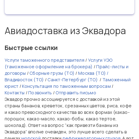
Авиадоставка из Эквадора
Быстрые ссылки
Услуги таможенного представителя
/
Услуги УЭО
(таможенное оформление на брокера)
/
Прайс-листы и
договоры
/
Сборные грузы (ТО)
/
Москва (ТО) /
Владивосток (ТО)
/
Санкт-Петербург (ТО)
/
Таможенный
юрист
/
Консультация по таможенным вопросам
/
Контакты
/
Позвонить
/
Отправить письмо
Эквадор прочно ассоциируется с доставкой из этой
страны бананов, креветок, срезанных цветов, риса, кофе
и какао превосходного качества во всех формах (какао-
порошок, какао-масло, какао-бобы, какао тертое,
шоколад). Ответ на вопрос “как привезти бананы из
Эквадора” вполне очевиден, это лучше всего сделать в
рамках
морской
доставки
рефрижераторных грузов
. А вот