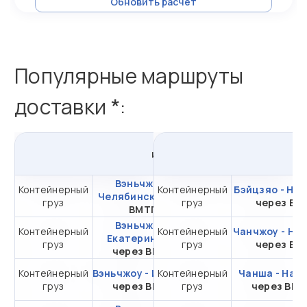
Обновить расчет
Популярные маршруты
доставки *:
из
Вэньчжоу
в
Россию
и
Вэньчжоу -
Контейнерный
Контейнерный
от 631 688,60 ₽ за
Бэйцзяо - На
Челябинск
через
груз
груз
20DC
через ВС
ВМТП
Вэньчжоу -
Контейнерный
Контейнерный
от 392 481,65 ₽ за
Чанчжоу - На
Екатеринбург
груз
груз
20DC
через ВС
через ВМТП
Контейнерный
Вэньчжоу - Иркутск
Контейнерный
от 289 081,65 ₽ за
Чанша - Нах
груз
через ВМТП
груз
20DC
через ВМ