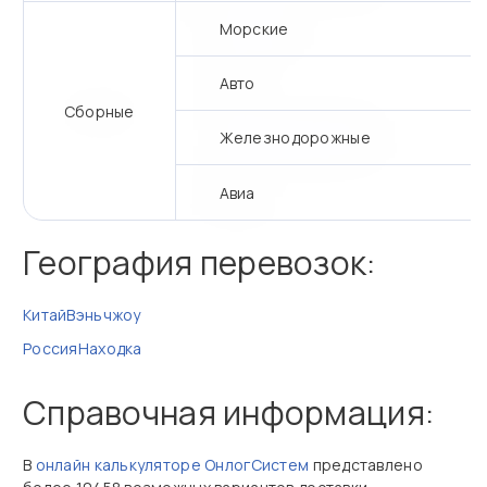
Морские
Авто
Сборные
Железнодорожные
Авиа
География перевозок:
Китай
Вэньчжоу
Россия
Находка
Справочная информация:
В
онлайн калькуляторе ОнлогСистем
представлено