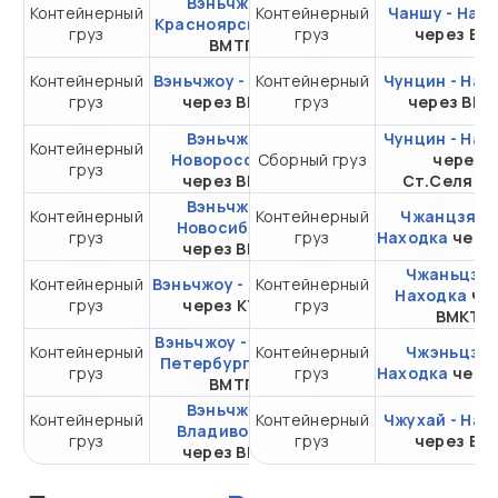
Вэньчжоу -
Контейнерный
Контейнерный
от 317 841,65 ₽ за
Чаншу - Нах
Красноярск
через
груз
груз
20DC
через ВС
ВМТП
Контейнерный
Вэньчжоу - Москва
Контейнерный
от 374 081,65 ₽ за
Чунцин - Нах
груз
через ВМТП
груз
20DC
через ВМ
Вэньчжоу -
Чунцин - Нах
Контейнерный
от 479 736,65 ₽ за
Новороссийск
Сборный груз
через
груз
20DC
через ВМТП
Ст.Селяти
Вэньчжоу -
Контейнерный
Контейнерный
от 343 414,45 ₽ за
Чжанцзяган
Новосибирск
груз
груз
Находка
20DC
чере
через ВМТП
Чжаньцзян
Контейнерный
Вэньчжоу - Самара
Контейнерный
от 742 049,51 ₽ за
Находка
че
груз
через КТСП
груз
20DC
ВМКТ
Вэньчжоу - Санкт-
Контейнерный
Контейнерный
от 376 581,65 ₽ за
Чжэньцзян
Петербург
через
груз
груз
Находка
20DC
чере
ВМТП
Вэньчжоу -
Контейнерный
Контейнерный
от 139 938,02 ₽ за
Чжухай - Нах
Владивосток
груз
груз
20DC
через ВС
через ВМТП