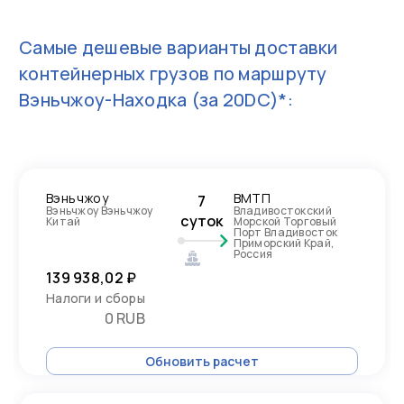
Самые дешевые варианты доставки
контейнерных грузов по маршруту
Вэньчжоу-Находка
(за 20DC)*:
Вэньчжоу
ВМТП
7
Вэньчжоу Вэньчжоу
Владивостокский
суток
Китай
Морской Торговый
Порт Владивосток
Приморский Край,
Россия
139 938,02 ₽
Налоги и сборы
0 RUB
Обновить расчет