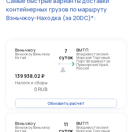
Самые быстрые варианты доставки
контейнерных грузов по маршруту
Вэньчжоу-Находка
(за 20DC)*:
Вэньчжоу
ВМТП
7
Вэньчжоу Вэньчжоу
Владивостокский
суток
Китай
Морской Торговый
Порт Владивосток
Приморский Край,
Россия
139 938,02 ₽
Налоги и сборы
0 RUB
Обновить расчет
Вэньчжоу
ВМТП
11
Вэньчжоу Вэньчжоу
Владивостокский
суток
Китай
Морской Торговый