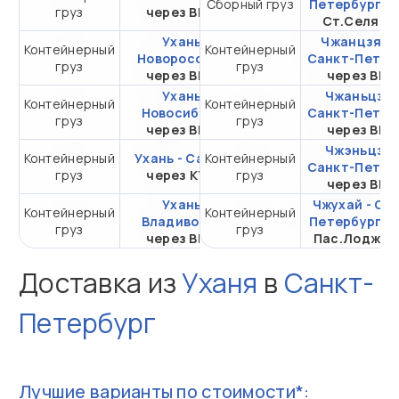
Сборный груз
Петербург
ч
груз
через ВМТП
20DC
Ст.Селяти
Ухань -
Чжанцзяган
Контейнерный
Контейнерный
от 501 768,35 ₽ за
Новороссийск
Санкт-Петер
груз
груз
20DC
через ВМТП
через ВМ
Ухань -
Чжаньцзян
Контейнерный
Контейнерный
от 364 794,56 ₽ за
Новосибирск
Санкт-Петер
груз
груз
20DC
через ВМТП
через ВМ
Чжэньцзян
Контейнерный
Ухань - Самара
Контейнерный
от 749 760,60 ₽ за
Санкт-Петер
груз
через КТСП
груз
20DC
через ВМ
Ухань -
Чжухай - Са
Контейнерный
Контейнерный
от 128 591,69 ₽ за
Владивосток
Петербург
ч
груз
груз
20DC
через ВМТП
Пас.Лоджис
Доставка из
Уханя
в
Санкт-
Петербург
Лучшие варианты по стоимости*: