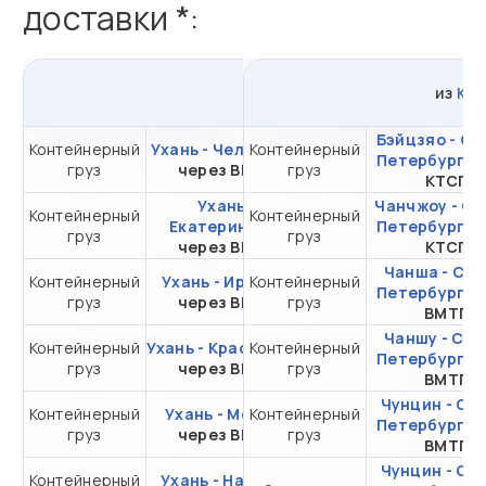
доставки *:
из
Уханя
в
Россию
из
Кит
Бэйцзяо - Са
Контейнерный
Ухань - Челябинск
Контейнерный
от 648 840,37 ₽ за
Петербург
ч
груз
через ВМТП
груз
20DC
КТСП
Ухань -
Чанчжоу - Са
Контейнерный
Контейнерный
от 409 633,42 ₽ за
Екатеринбург
Петербург
ч
груз
груз
20DC
через ВМТП
КТСП
Чанша - Сан
Контейнерный
Ухань - Иркутск
Контейнерный
от 287 776,72 ₽ за
Петербург
ч
груз
через ВМТП
груз
20DC
ВМТП
Чаншу - Сан
Контейнерный
Ухань - Красноярск
Контейнерный
от 339 873,35 ₽ за
Петербург
ч
груз
через ВМТП
груз
20DC
ВМТП
Чунцин - Са
Контейнерный
Ухань - Москва
Контейнерный
от 396 113,35 ₽ за
Петербург
ч
груз
через ВМТП
груз
20DC
ВМТП
Чунцин - Са
Контейнерный
Ухань - Находка
от 128 591,69 ₽ за