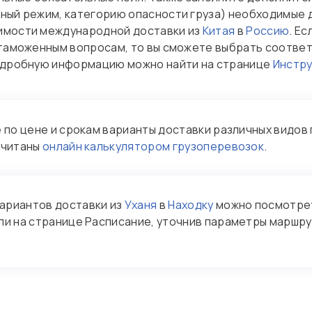
рный режим, категорию опасности груза) необходимые 
оимости международной доставки из
Китая
в
Россию
. Е
о таможенным вопросам, то вы сможете выбрать соотв
Подробную информацию можно найти на странице
Инстру
по цене и срокам варианты доставки различных видов 
считаны
онлайн калькулятором грузоперевозок
.
ариантов доставки из
Уханя
в
Находку
можно посмотрет
ли на странице Расписание, уточнив параметры маршру