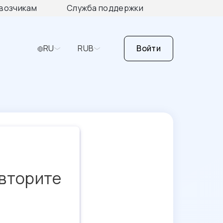
возчикам
Служба поддержки
RU
RUB
Войти
овторите