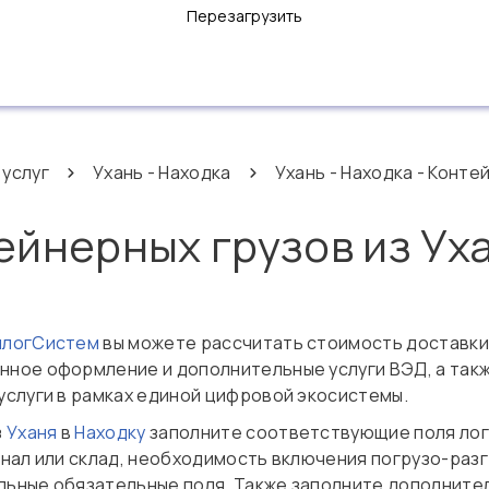
Перезагрузить
 услуг
Ухань - Находка
Ухань - Находка - Конте
ейнерных грузов из Уха
нлогСистем
вы можете рассчитать стоимость доставки
енное оформление и дополнительные услуги ВЭД, а так
услуги в рамках единой цифровой экосистемы.
з
Уханя
в
Находку
заполните соответствующие поля лог
нал или склад, необходимость включения погрузо-разг
альные обязательные поля. Также заполните дополните