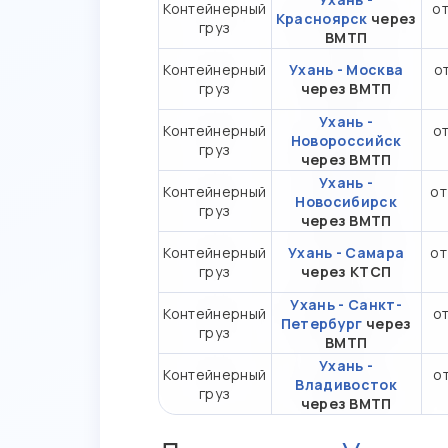
Контейнерный
от
Красноярск
через
груз
ВМТП
Контейнерный
Ухань - Москва
от
груз
через ВМТП
Ухань -
Контейнерный
от
Новороссийск
груз
через ВМТП
Ухань -
Контейнерный
от
Новосибирск
груз
через ВМТП
Контейнерный
Ухань - Самара
от
груз
через КТСП
Ухань - Санкт-
Контейнерный
от
Петербург
через
груз
ВМТП
Ухань -
Контейнерный
от
Владивосток
груз
через ВМТП