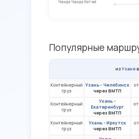
Чандэ Чандэ Китай
Популярные маршру
из
Уханя
Контейнерный
Ухань - Челябинск
от
груз
через ВМТП
Ухань -
Контейнерный
от
Екатеринбург
груз
через ВМТП
Контейнерный
Ухань - Иркутск
от
груз
через ВМТП
Ухань -