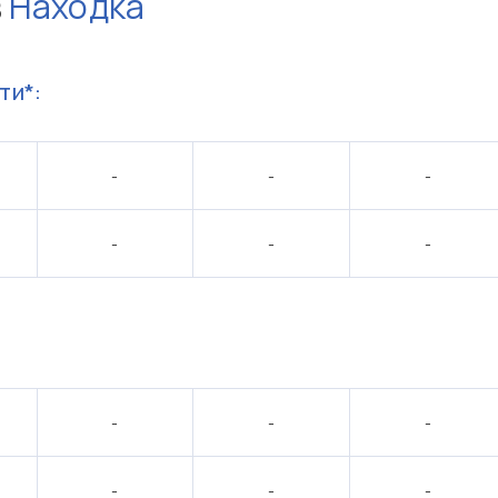
в
Находка
ти*:
-
-
-
-
-
-
:
-
-
-
-
-
-