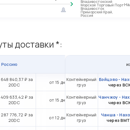
Владивостокский
На
Морской Торговый Порт
Владивосток
Приморский Край,
Россия
ты доставки *:
в
Россию
и
 648 840,37 ₽ за
Контейнерный
Бэйцзяо - На
от 15 дн.
20DC
груз
через ВС
 409 633,42 ₽ за
Контейнерный
Чанчжоу - На
от 15 дн.
20DC
груз
через ВС
 287 776,72 ₽ за
Контейнерный
Чанша - Нах
от 12 дн.
20DC
груз
через ВМ