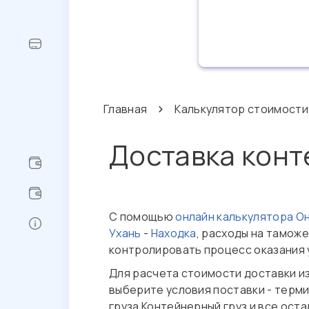
Главная
Калькулятор стоимости
Доставка конт
С помощью
онлайн калькулятора О
Ухань
-
Находка
, расходы на тамож
контролировать процесс оказания 
Для расчета стоимости доставки и
выберите условия поставки - терми
груза Контейнерный груз и все ост