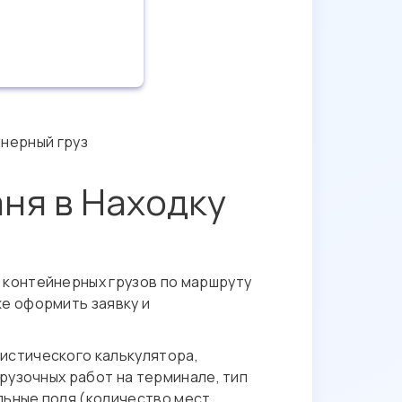
йнерный груз
ня в Находку
 контейнерных грузов по маршруту
же оформить заявку и
истического калькулятора,
рузочных работ на терминале, тип
льные поля (количество мест,