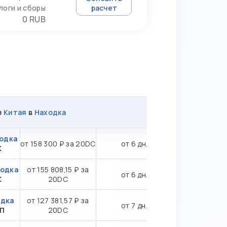
логи и сборы
расчет
0 RUB
з
Китая
в
Находка
ходка
от 158 300 ₽ за 20DC
от 6 дн.
К
ходка
от 155 808,15 ₽ за
от 6 дн.
К
20DC
одка
от 127 381,57 ₽ за
от 7 дн.
ТП
20DC