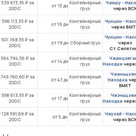
 339 873,35 ₽ за
Контейнерный
Чаншу - Нах
от 13 дн.
20DC
груз
через ВС
 396 113,35 ₽ за
Контейнерный
Чунцин - Нах
от 16 дн.
20DC
груз
через ВМ
Чунцин - Нах
 501 768,35 ₽ за
от 19 дн.
Сборный груз
через
20DC
Ст.Селяти
 364 794,56 ₽ за
Контейнерный
Чжанцзяган
от 14 дн.
20DC
груз
Находка
чере
Чжаньцзян
 749 760,60 ₽ за
Контейнерный
от 47 дн.
Находка
че
20DC
груз
ВМКТ
 398 613,35 ₽ за
Контейнерный
Чжэньцзян
от 17 дн.
20DC
груз
Находка
чере
 128 591,69 ₽ за
Контейнерный
Чжухай - Нах
от 5 дн.
20DC
груз
через ВС