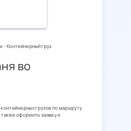
к - Контейнерный груз
аня во
 контейнерных грузов по маршруту
 также оформить заявку и