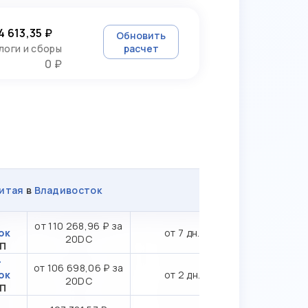
4 613,35 ₽
Обновить
логи и сборы
расчет
0 ₽
итая
в
Владивосток
-
от 110 268,96 ₽ за
ок
от 7 дн.
20DC
ТП
-
от 106 698,06 ₽ за
ок
от 2 дн.
20DC
ТП