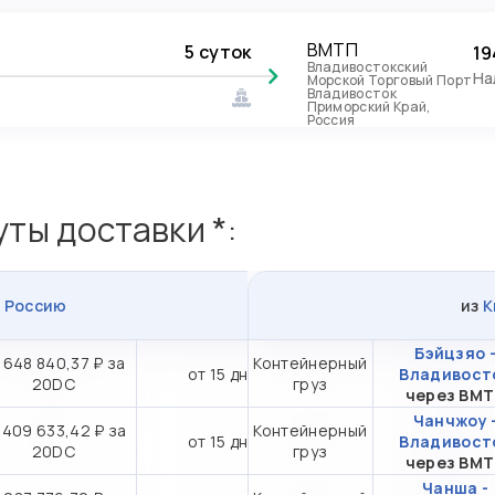
ВМТП
5 суток
19
Владивостокский
На
Морской Торговый Порт
Владивосток
Приморский Край,
Россия
ты доставки *:
в
Россию
из
К
Бэйцзяо 
 648 840,37 ₽ за
Контейнерный
от 15 дн.
Владивост
20DC
груз
через ВМ
Чанчжоу 
 409 633,42 ₽ за
Контейнерный
от 15 дн.
Владивост
20DC
груз
через ВМ
Чанша -