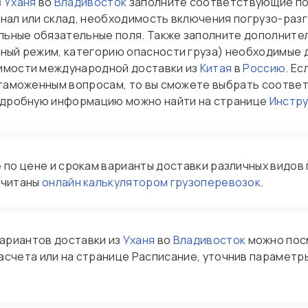
з
Уханя
во
Владивосток
заполните соответствующие пол
нал или склад, необходимость включения погрузо-разг
альные обязательные поля. Также заполните дополните
рный режим, категорию опасности груза) необходимые 
оимости международной доставки из
Китая
в
Россию
. Е
о таможенным вопросам, то вы сможете выбрать соотв
Подробную информацию можно найти на странице
Инстру
по цене и срокам варианты доставки различных видов 
считаны
онлайн калькулятором грузоперевозок
.
ариантов доставки из
Уханя
во
Владивосток
можно пос
асчета или на странице Расписание, уточнив параметры