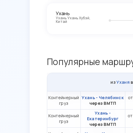
Ухань
Ухань Ухань Хубэй,
Китай
Популярные маршру
из
Уханя
Контейнерный
Ухань - Челябинск
от
груз
через ВМТП
Ухань -
Контейнерный
от
Екатеринбург
груз
через ВМТП