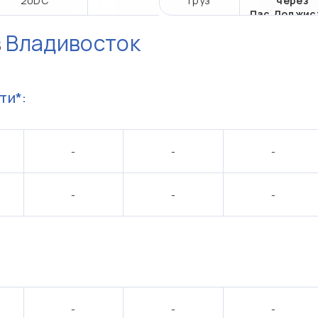
20DC
груз
через
Пас.Лоджис
в
Владивосток
ти*:
-
-
-
-
-
-
:
-
-
-