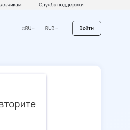
возчикам
Служба поддержки
RU
RUB
Войти
овторите