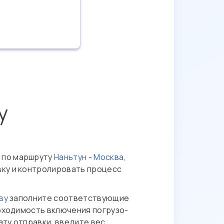
у
 по маршруту
Наньтун
-
Москва
,
вку и контролировать процесс
ву
заполните соответствующие
обходимость включения погрузо-
ату отправки, введите вес