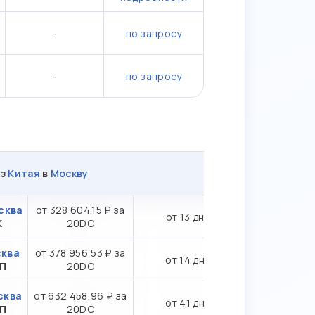
-
по запросу
-
по запросу
из
Китая
в
Москву
сква
от 328 604,15 ₽ за
от 13 дн.
К
20DC
сква
от 378 956,53 ₽ за
от 14 дн.
ТП
20DC
сква
от 632 458,96 ₽ за
от 41 дн.
СП
20DC