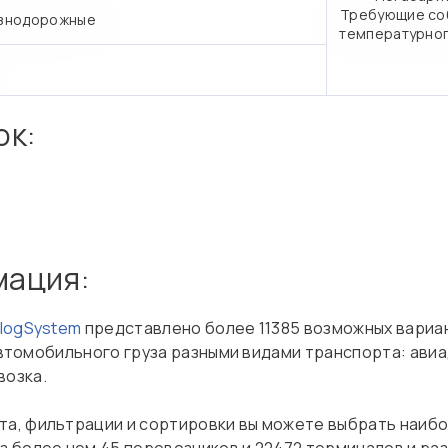
Требующие со
знодорожные
температурно
ок:
мация:
nlogSystem
представлено более 11385 возможных вариа
, автомобильного груза разными видами транспорта: ави
возка.
а, фильтрации и сортировки вы можете выбрать наиб