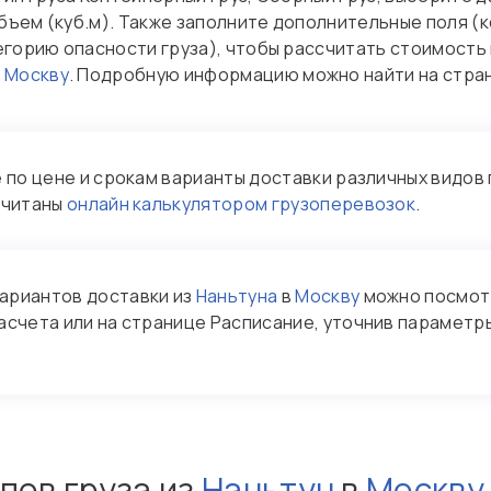
 объем (куб.м). Также заполните дополнительные поля 
егорию опасности груза), чтобы рассчитать стоимость 
в
Москву
. Подробную информацию можно найти на стр
по цене и срокам варианты доставки различных видов 
считаны
онлайн калькулятором грузоперевозок
.
ариантов доставки из
Наньтуна
в
Москву
можно посмот
асчета или на странице Расписание, уточнив параметры
пов груза из
Наньтун
в
Москву