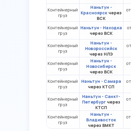
Наньтун -
Контейнерный
от
Красноярск
через
груз
ВСК
Контейнерный
Наньтун - Находка
от
груз
через ВСК
Наньтун -
Контейнерный
от
Новороссийск
груз
через НЛЭ
Наньтун -
Контейнерный
от
Новосибирск
груз
через ВСК
Контейнерный
Наньтун - Самара
от
груз
через КТСП
Наньтун - Санкт-
Контейнерный
от
Петербург
через
груз
КТСП
Наньтун -
Контейнерный
от
Владивосток
груз
через ВМКТ