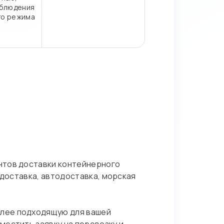
блюдения
го режима
нтов доставки контейнерного
адоставка, автодоставка, морская
олее подходящую для вашей