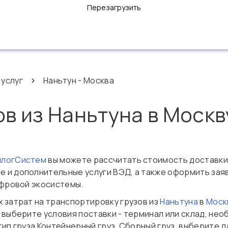
Перезагрузить
 услуг
Наньтун - Москва
ов из Наньтуна в Москв
нлогСистем
вы можете рассчитать стоимость доставки
 и дополнительные услуги ВЭД, а также оформить зая
ифровой экосистемы.
 затрат на транспортировку грузов из
Наньтуна
в
Моск
 выберите условия поставки - терминал или склад, не
тип груза Контейнерный груз, Сборный груз, выберите д