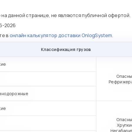
е на данной странице, не являются публичной офертой.
6-2026
те в
онлайн калькулятор доставки OnlogSystem
.
Классификация грузов
кие
Опасны
Рефрижер
знодорожные
кие
Опасны
Хрупки
Негабари