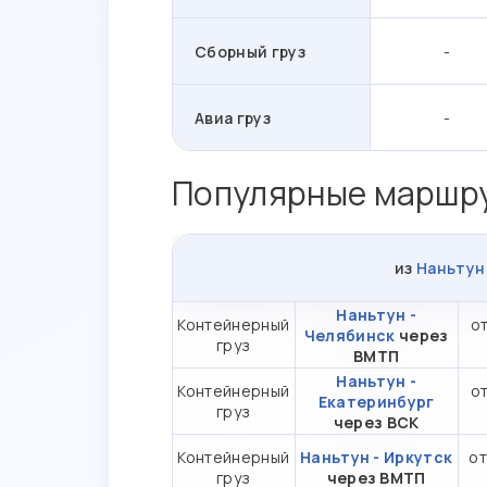
Сборный груз
-
Авиа груз
-
Популярные маршру
из
Наньтун
Наньтун -
Контейнерный
от
Челябинск
через
груз
ВМТП
Наньтун -
Контейнерный
от
Екатеринбург
груз
через ВСК
Контейнерный
Наньтун - Иркутск
от
груз
через ВМТП