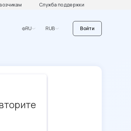
возчикам
Служба поддержки
RU
RUB
Войти
овторите