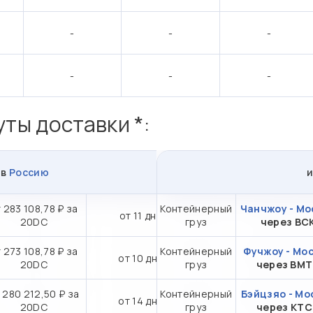
-
-
-
-
-
-
ты доставки *:
в
Россию
 283 108,78 ₽ за
Контейнерный
Чанчжоу - Мо
от 11 дн.
20DC
груз
через ВС
 273 108,78 ₽ за
Контейнерный
Фучжоу - Мо
от 10 дн.
20DC
груз
через ВМ
 280 212,50 ₽ за
Контейнерный
Бэйцзяо - Мо
от 14 дн.
20DC
груз
через КТ