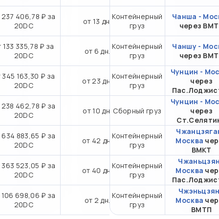
 237 406,78 ₽ за
Контейнерный
Чанша - Мос
от 13 дн.
20DC
груз
через ВМ
 133 335,78 ₽ за
Контейнерный
Чаншу - Мос
от 6 дн.
20DC
груз
через ВМ
Чунцин - Мо
 345 163,30 ₽ за
Контейнерный
от 23 дн.
через
20DC
груз
Пас.Лоджис
Чунцин - Мо
 238 462,78 ₽ за
от 10 дн.
Сборный груз
через
20DC
Ст.Селяти
Чжанцзяган
 634 883,65 ₽ за
Контейнерный
от 42 дн.
Москва
чер
20DC
груз
ВМКТ
Чжаньцзян
 363 523,05 ₽ за
Контейнерный
от 40 дн.
Москва
чер
20DC
груз
Пас.Лоджис
Чжэньцзян
 106 698,06 ₽ за
Контейнерный
от 2 дн.
Москва
чер
20DC
груз
ВМТП