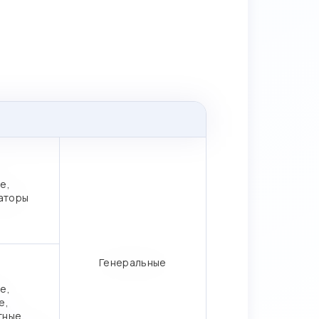
е,
аторы
Генеральные
е,
е,
тные,