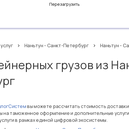
Перезагрузить
 услуг
Наньтун - Санкт-Петербург
Наньтун - С
ейнерных грузов из На
ург
нлогСистем
вы можете рассчитать стоимость доставки
ды на таможенное оформление и дополнительные услуги
услуги в рамках единой цифровой экосистемы.