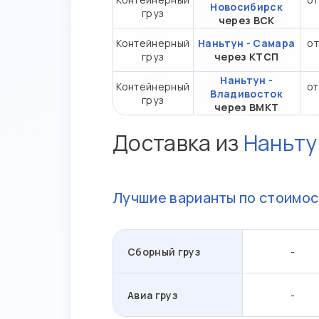
Новосибирск
груз
через ВСК
Контейнерный
Наньтун - Самара
от
груз
через КТСП
Наньтун -
Контейнерный
от
Владивосток
груз
через ВМКТ
Доставка из
Наньту
Лучшие варианты по стоимос
Сборный груз
-
Авиа груз
-