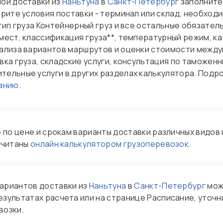
ой доставки из
Наньтуна
в
Санкт-Петербург
заполните
рите условия поставки - терминал или склад, необход
тип груза Контейнерный груз и все остальные обязател
мест, классификация груза**, температурный режим, к
ализа вариантов маршрутов и оценки стоимости между
вка груза, складские услуги, консультация по таможен
ельные услуги в других разделах калькулятора. Под
ванию
.
по цене и срокам варианты доставки различных видов 
считаны
онлайн калькулятором грузоперевозок
.
ариантов доставки из
Наньтуна
в
Санкт-Петербург
мож
езультатах расчета или на странице Расписание, уточн
возки.