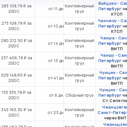
Бэйцзяо - Са
 283 108,78 ₽ за
Контейнерный
от 11 дн.
Петербург
ч
20DC
груз
КТСП
Чанчжоу - Са
 273 108,78 ₽ за
Контейнерный
от 10 дн.
Петербург
ч
20DC
груз
КТСП
Чанша - Сан
 280 212,50 ₽ за
Контейнерный
от 14 дн.
Петербург
ч
20DC
груз
ВМТП
Чаншу - Сан
 237 406,78 ₽ за
Контейнерный
от 13 дн.
Петербург
ч
20DC
груз
ВМТП
Чунцин - Са
 529 148,65 ₽ за
Контейнерный
от 41 дн.
Петербург
ч
20DC
груз
ВМТП
Чунцин - Са
 133 335,78 ₽ за
от 6 дн.
Сборный груз
Петербург
ч
20DC
Ст.Селяти
Чжанцзяган
 345 163,30 ₽ за
Контейнерный
от 23 дн.
Санкт-Петер
20DC
груз
через ВМ
Чжаньцзян
 238 462,78 ₽ за
Контейнерный