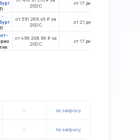
бург
от 17 дн.
20DC
ТП
 -
от 391 269,45 ₽ за
бург
от 21 дн.
20DC
ТП
нкт-
от 496 208,96 ₽ за
ерез
от 17 дн.
20DC
тик
-
по запросу
-
по запросу