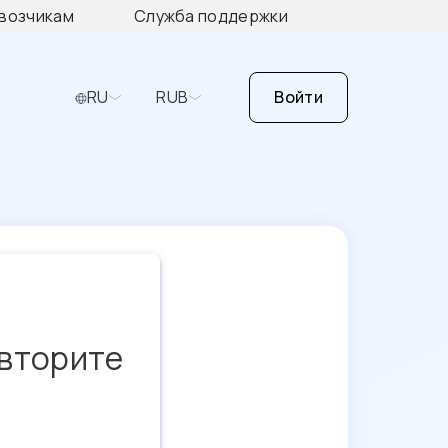
возчикам
Служба поддержки
RU
RUB
Войти
овторите