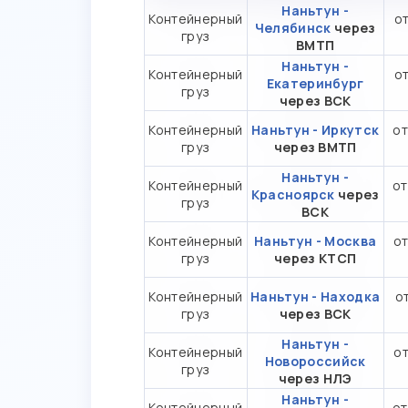
Наньтун -
Контейнерный
от
Челябинск
через
груз
ВМТП
Наньтун -
Контейнерный
от
Екатеринбург
груз
через ВСК
Контейнерный
Наньтун - Иркутск
от
груз
через ВМТП
Наньтун -
Контейнерный
от
Красноярск
через
груз
ВСК
Контейнерный
Наньтун - Москва
от
груз
через КТСП
Контейнерный
Наньтун - Находка
от
груз
через ВСК
Наньтун -
Контейнерный
от
Новороссийск
груз
через НЛЭ
Наньтун -
Контейнерный
от