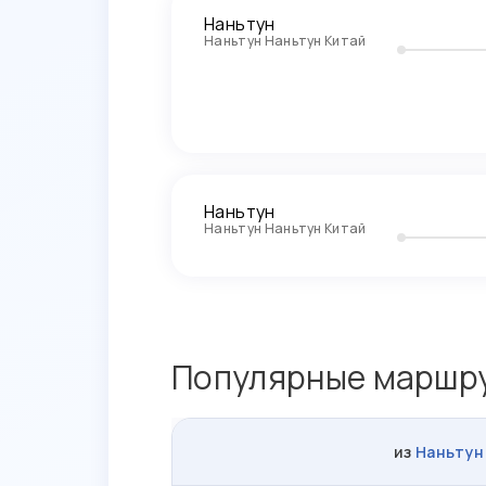
Наньтун
Наньтун Наньтун Китай
Наньтун
Наньтун Наньтун Китай
Популярные маршру
из
Наньтун