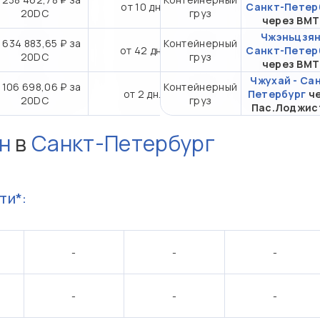
от 10 дн.
Санкт-Петер
20DC
груз
через ВМ
Чжэньцзян
 634 883,65 ₽ за
Контейнерный
от 42 дн.
Санкт-Петер
20DC
груз
через ВМ
Чжухай - Са
 106 698,06 ₽ за
Контейнерный
от 2 дн.
Петербург
ч
20DC
груз
Пас.Лоджис
н
в
Санкт-Петербург
ти*:
-
-
-
-
-
-