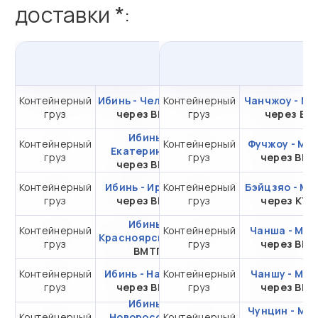
доставки *:
из
Ибинь
в
Россию
Контейнерный
Ибинь - Челябинск
Контейнерный
от 350 457,25 ₽ за
Чанчжоу - Мо
груз
через ВМТП
груз
20DC
через ВС
Ибинь -
Контейнерный
Контейнерный
от 350 457,25 ₽ за
Фучжоу - Мо
Екатеринбург
груз
груз
20DC
через ВМ
через ВМТП
Контейнерный
Ибинь - Иркутск
Контейнерный
от 295 340,94 ₽ за
Бэйцзяо - Мо
груз
через ВМТП
груз
20DC
через КТ
Ибинь -
Контейнерный
Контейнерный
от 318 457,25 ₽ за
Чанша - Мос
Красноярск
через
груз
груз
20DC
через ВМ
ВМТП
Контейнерный
Ибинь - Находка
Контейнерный
от 136 155,91 ₽ за
Чаншу - Мос
груз
через ВМТП
груз
20DC
через ВМ
Ибинь -
Чунцин - Мо
Контейнерный
Новороссийск
Контейнерный
от 509 112,25 ₽ за