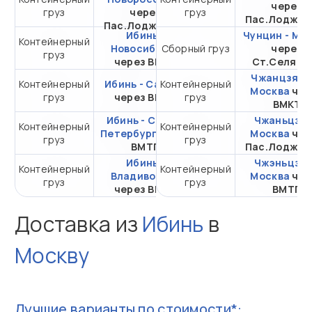
через
груз
через
груз
20DC
Пас.Лоджис
Пас.Лоджистик
Ибинь -
Чунцин - Мо
Контейнерный
от 333 025,98 ₽ за
Новосибирск
Сборный груз
через
груз
20DC
через ВМТП
Ст.Селяти
Чжанцзяган
Контейнерный
Ибинь - Самара
Контейнерный
от 400 457,25 ₽ за
Москва
чер
груз
через ВМТП
груз
20DC
ВМКТ
Ибинь - Санкт-
Чжаньцзян
Контейнерный
Контейнерный
от 405 957,25 ₽ за
Петербург
через
Москва
чер
груз
груз
20DC
ВМТП
Пас.Лоджис
Ибинь -
Чжэньцзян
Контейнерный
Контейнерный
от 136 155,91 ₽ за
Владивосток
Москва
чер
груз
груз
20DC
через ВМТП
ВМТП
Доставка из
Ибинь
в
Москву
Лучшие варианты по стоимости*: