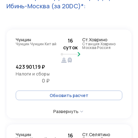
Ибинь-Москва
(за 20DC)*:
Чунцин
Ст.Ховрино
16
Чунцин Чунцин Китай
Станция Ховрино
суток
Москва Россия
423 901,19 ₽
Налоги и сборы
0 ₽
Обновить расчет
Развернуть
Чунцин
Ст.Селятино
16