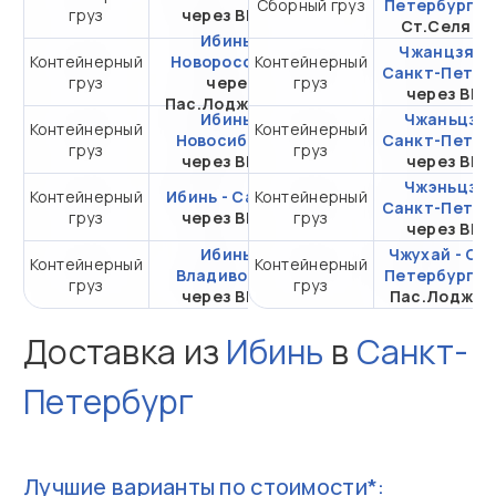
Сборный груз
Петербург
ч
груз
через ВМТП
20DC
Ст.Селяти
Ибинь -
Чжанцзяган
Контейнерный
Новороссийск
Контейнерный
от 509 112,25 ₽ за
Санкт-Петер
груз
через
груз
20DC
через ВМ
Пас.Лоджистик
Ибинь -
Чжаньцзян
Контейнерный
Контейнерный
от 333 025,98 ₽ за
Новосибирск
Санкт-Петер
груз
груз
20DC
через ВМТП
через ВМ
Чжэньцзян
Контейнерный
Ибинь - Самара
Контейнерный
от 400 457,25 ₽ за
Санкт-Петер
груз
через ВМТП
груз
20DC
через ВМ
Ибинь -
Чжухай - Са
Контейнерный
Контейнерный
от 136 155,91 ₽ за
Владивосток
Петербург
ч
груз
груз
20DC
через ВМТП
Пас.Лоджис
Доставка из
Ибинь
в
Санкт-
Петербург
Лучшие варианты по стоимости*: