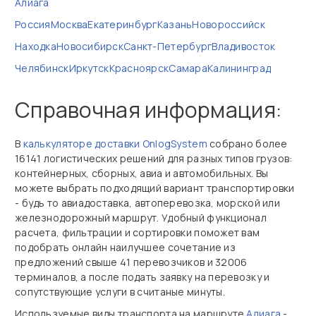
Алиага
Россия
Москва
Екатеринбург
Казань
Новороссийск
Находка
Новосибирск
Санкт-Петербург
Владивосток
Челябинск
Иркутск
Красноярск
Самара
Калининград
Справочная информация:
В
калькуляторе доставки OnlogSystem
собрано более
16141 логистических решений для разных типов грузов:
контейнерных, сборных, авиа и автомобильных. Вы
можете выбрать подходящий вариант транспортировки
- будь то авиадоставка, автоперевозка, морской или
железнодорожный маршрут. Удобный функционал
расчета, фильтрации и сортировки поможет вам
подобрать онлайн наилучшее сочетание из
предложений свыше 41 перевозчиков и 32006
терминалов, а после подать заявку на перевозку и
сопутствующие услуги в считаные минуты.
Используемые виды транспорта на маршруте
Алиага
-