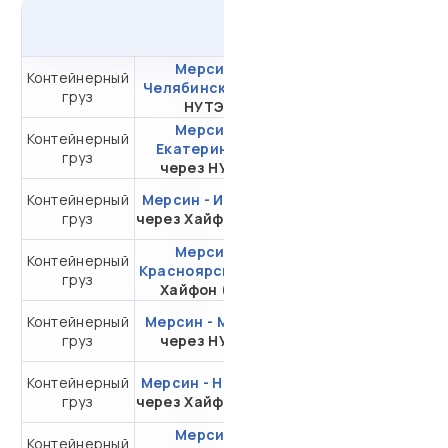
из
Турции
в
Россию
Мерсин -
Контейнерный
от 409 903,55 ₽ за
Челябинск
через
груз
20DC
НУТЭП
Мерсин -
Контейнерный
от 410 641,81 ₽ за
Екатеринбург
груз
20DC
через НУТЭП
Контейнерный
Мерсин - Иркутск
от 515 288,58 ₽ за
груз
через Хайфон (Тр.)
20DC
Мерсин -
Контейнерный
от 515 288,58 ₽ за
Красноярск
через
груз
20DC
Хайфон (Тр.)
Контейнерный
Мерсин - Москва
от 279 391,81 ₽ за
груз
через НУТЭП
20DC
Контейнерный
Мерсин - Находка
от 343 189,86 ₽ за
груз
через Хайфон (Тр.)
20DC
Мерсин -
Контейнерный
от 59 532,40 ₽ за