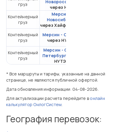
Новороссийск
груз
20DC
через НЛЭ
Мерсин -
Контейнерный
от 535 288,58 ₽ за
Новосибирск
груз
20DC
через Хайфон (Тр.)
Контейнерный
Мерсин - Самара
от 325 903,55 ₽ за
груз
через НУТЭП
20DC
Мерсин - Санкт-
Контейнерный
от 337 141,81 ₽ за
Петербург
через
груз
20DC
НУТЭП
* Все маршруты и тарифы, указанные на данной
странице, не являются публичной офертой.
Дата обновления информации: 04-08-2026.
Для актуализации расчета перейдите в
онлайн
калькулятор ОнлогСистем
.
География перевозок: