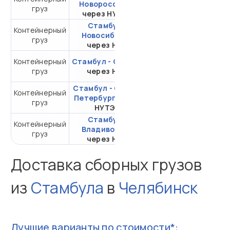
Новороссийск
груз
20DC
через НУТЭП
Стамбул -
Контейнерный
от 253 544,28 ₽ за
Новосибирск
груз
20DC
через НЛЭ
Контейнерный
Стамбул - Самара
от 308 633,20 ₽ за
груз
через НЛЭ
20DC
Стамбул - Санкт-
Контейнерный
от 119 904,12 ₽ за
Петербург
через
груз
20DC
НУТЭП
Стамбул -
Контейнерный
от 271 116,48 ₽ за
Владивосток
груз
20DC
через НЛЭ
Доставка сборных грузов
из
Стамбула
в
Челябинск
Лучшие варианты по стоимости*: