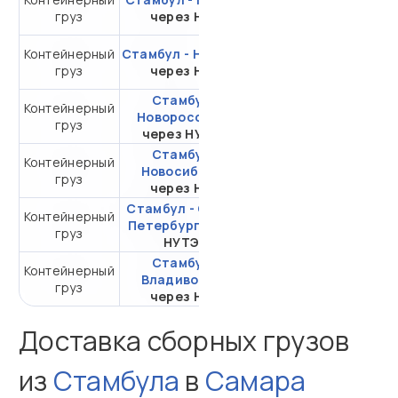
груз
через НЛЭ
20DC
Контейнерный
Стамбул - Находка
от 271 116,48 ₽ за
груз
через НЛЭ
20DC
Стамбул -
Контейнерный
от 29 976,03 ₽ за
Новороссийск
груз
20DC
через НУТЭП
Стамбул -
Контейнерный
от 253 544,28 ₽ за
Новосибирск
груз
20DC
через НЛЭ
Стамбул - Санкт-
Контейнерный
от 119 904,12 ₽ за
Петербург
через
груз
20DC
НУТЭП
Стамбул -
Контейнерный
от 271 116,48 ₽ за
Владивосток
груз
20DC
через НЛЭ
Доставка сборных грузов
из
Стамбула
в
Самара