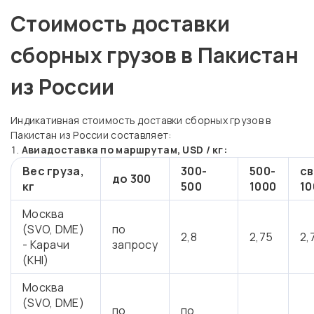
Стоимость доставки
сборных грузов в Пакистан
из России
Индикативная стоимость доставки сборных грузов в
Пакистан из России составляет:
Авиадоставка по маршрутам, USD / кг:
Вес груза,
300-
500-
с
до 300
кг
500
1000
10
Москва
(SVO, DME)
по
2,8
2,75
2,
- Карачи
запросу
(KHI)
Москва
(SVO, DME)
по
по