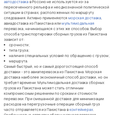
автодоставка
в Россию не используется из-за
пересеченного рельефа и неоднозначной политической
ситуации в странах, расположенных по маршруту
следования. Активно применяются
морская доставка
,
авиадоставка из Пакистана или
мультимодальная
перевозка, начинающаяся с этих же способов. Выбор
способа транспортировки сборных грузов из Пакистана
зависит от:
срочности;
типа груза;
наличия специальных условий по обращению с грузом;
маршрута.
Самый быстрый, но и самый дорогостоящий способ
доставки - это авиаперевозка из Пакистана. Морская
доставка наиболее экономичный способ доставки, но он
требует времени. Мультимодальная доставка сборных
грузов из Пакистана может стать отличным
компромиссным решением по срокам и стоимости
перевозки. При смешанной доставке для минимизации
расходов на перегрузочные операции сборный груз
часто отправляется из Пакистана в
контейнерах
.
Особенностью отправки сборных грузов является -