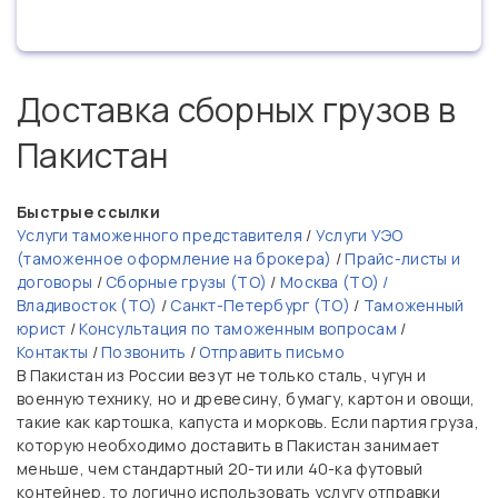
Доставка сборных грузов в
Пакистан
Быстрые ссылки
Услуги таможенного представителя
/
Услуги УЭО
(таможенное оформление на брокера)
/
Прайс-листы и
договоры
/
Сборные грузы (ТО)
/
Москва (ТО) /
Владивосток (ТО)
/
Санкт-Петербург (ТО)
/
Таможенный
юрист
/
Консультация по таможенным вопросам
/
Контакты
/
Позвонить
/
Отправить письмо
В Пакистан из России везут не только сталь, чугун и
военную технику, но и древесину, бумагу, картон и овощи,
такие как картошка, капуста и морковь. Если партия груза,
которую необходимо доставить в Пакистан занимает
меньше, чем стандартный 20-ти или 40-ка футовый
контейнер, то логично использовать услугу отправки