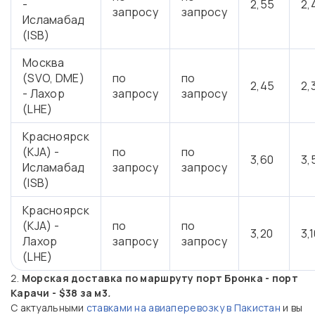
-
2,55
2,
запросу
запросу
Исламабад
(ISB)
Москва
(SVO, DME)
по
по
2,45
2,
- Лахор
запросу
запросу
(LHE)
Красноярск
(KJA) -
по
по
3,60
3,
Исламабад
запросу
запросу
(ISB)
Красноярск
(KJA) -
по
по
3,20
3,
Лахор
запросу
запросу
(LHE)
Морская доставка по маршруту порт Бронка - порт
Карачи
-
$38 за м
3
.
С актуальными
ставками на авиаперевозку в Пакистан
и вы