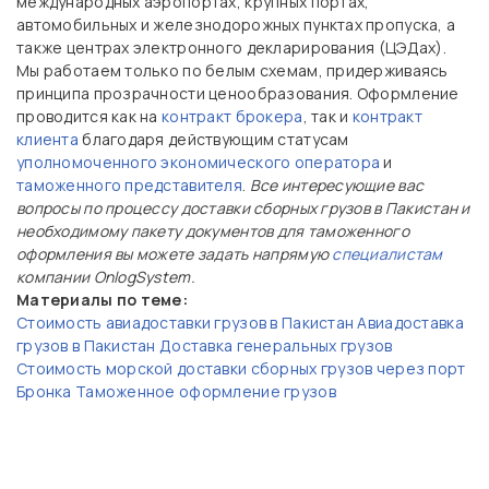
международных аэропортах, крупных портах,
автомобильных и железнодорожных пунктах пропуска, а
также центрах электронного декларирования (ЦЭДах).
Мы работаем только по белым схемам, придерживаясь
принципа прозрачности ценообразования. Оформление
проводится как на
контракт брокера
, так и
контракт
клиента
благодаря действующим статусам
уполномоченного экономического оператора
и
таможенного представителя
.
Все интересующие вас
вопросы по процессу доставки сборных грузов в Пакистан и
необходимому пакету документов для таможенного
оформления вы можете задать напрямую
специалистам
компании OnlogSystem.
Материалы по теме:
Стоимость авиадоставки грузов в Пакистан
Авиадоставка
грузов в Пакистан
Доставка генеральных грузов
Стоимость морской доставки сборных грузов через порт
Бронка
Таможенное оформление грузов