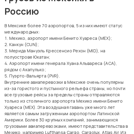
Россию
В Мексике более 70 аэропортов, 5 из них имеют статус
международных:
Мехико, аэропорт имени Бенито Хуареса (MEX);
Канкун (CUN);
Мерида Мануэль Крессенсио Рехон (MID), на
полуострове Юкатан;
Аэропорт имени генерала Хуана Альвареса (ACA),
рядом с Акапулько;
Пуэрто-Вальярта (PVR).
Внутренние авиаперевозки в Мексике очень популярны
из-за гористого и пустынного рельефа страны, но почти
все грузовые рейсы за пределы страны отправляются
только из столичного аэропорта Мехико имени Бенито
Хуареса (MEX). Эта воздушная гавань уже много лет
является самым загруженным аэропортом Латинской
Америки. Более 30 крупных компаний, занимающихся
грузовыми авиаперевозками, имеют представительства в
Мехико, например Lufthansa Cargo, Cargolux, Atlas Air. Из