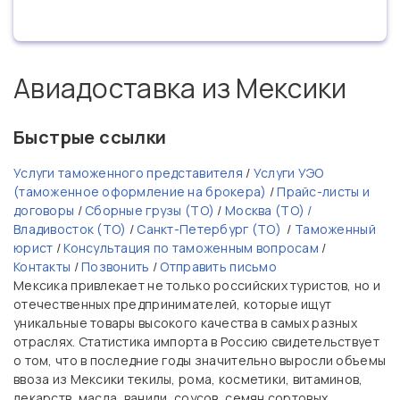
Авиадоставка из Мексики
Быстрые ссылки
Услуги таможенного представителя
/
Услуги УЭО
(таможенное оформление на брокера)
/
Прайс-листы и
договоры
/
Сборные грузы (ТО)
/
Москва (ТО) /
Владивосток (ТО)
/
Санкт-Петербург (ТО)
/
Таможенный
юрист
/
Консультация по таможенным вопросам
/
Контакты
/
Позвонить
/
Отправить письмо
Мексика привлекает не только российских туристов, но и
отечественных предпринимателей, которые ищут
уникальные товары высокого качества в самых разных
отраслях. Статистика импорта в Россию свидетельствует
о том, что в последние годы значительно выросли объемы
ввоза из Мексики текилы, рома, косметики, витаминов,
лекарств, масла, ванили, соусов, семян сортовых