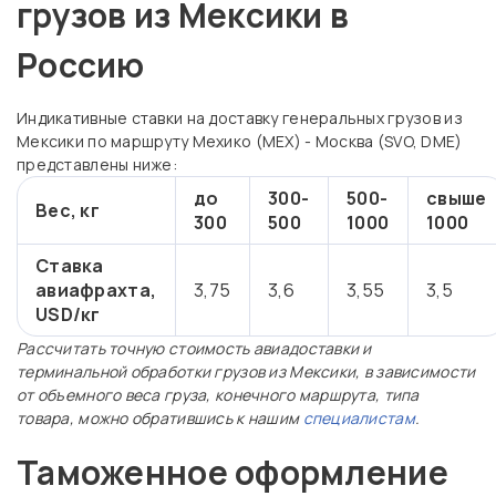
грузов из Мексики в
Россию
Индикативные ставки на доставку генеральных грузов из
Мексики по маршруту Мехико (MEX) - Москва (SVO, DME)
представлены ниже:
до
300-
500-
свыше
Вес, кг
300
500
1000
1000
Ставка
авиафрахта,
3,75
3,6
3,55
3,5
USD/кг
Рассчитать точную стоимость авиадоставки и
терминальной обработки грузов из Мексики, в зависимости
от объемного веса груза, конечного маршрута, типа
товара, можно обратившись к нашим
специалистам
.
Таможенное оформление