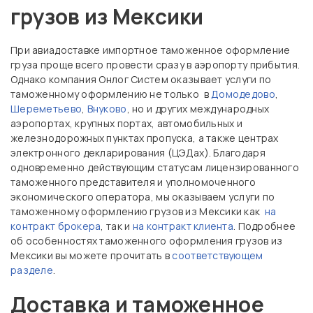
грузов из Мексики
При авиадоставке импортное таможенное оформление
груза проще всего провести сразу в аэропорту прибытия.
Однако компания Онлог Систем оказывает услуги по
таможенному оформлению не только в
Домодедово
,
Шереметьево
,
Внуково
, но и других международных
аэропортах, крупных портах, автомобильных и
железнодорожных пунктах пропуска, а также центрах
электронного декларирования (ЦЭДах). Благодаря
одновременно действующим статусам лицензированного
таможенного представителя и уполномоченного
экономического оператора, мы оказываем услуги по
таможенному оформлению грузов из Мексики как
на
контракт брокера
, так и
на контракт клиента
. Подробнее
об особенностях таможенного оформления грузов из
Мексики вы можете прочитать в
соответствующем
разделе
.
Доставка и таможенное