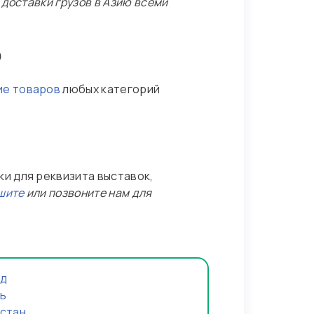
доставки грузов в Азию всеми
ю
ие товаров
любых категорий
и для реквизита выставок,
шите
или позвоните нам для
нд
нь
истан