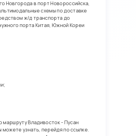
го Новгорода в порт Новороссийска,
ультимодальные схемы по доставке
редством ж/д транспорта до
нужного порта Китая, Южной Кореи
и;
по маршруту Владивосток - Пусан
 можете узнать, перейдя по ссылке.