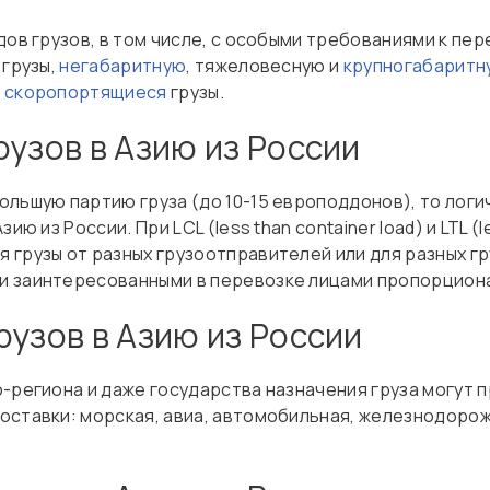
дов грузов, в том числе, с особыми требованиями к пер
 грузы,
негабаритную
, тяжеловесную и
крупногабаритн
,
скоропортящиеся
грузы.
рузов в Азию из России
льшую партию груза (до 10-15 европоддонов), то логич
Азию из России. При LCL (less than container load) и LTL (
 грузы от разных грузоотправителей или для разных г
 заинтересованными в перевозке лицами пропорциона
рузов в Азию из России
-региона и даже государства назначения груза могут 
оставки: морская, авиа, автомобильная, железнодорож