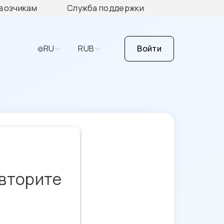
возчикам
Служба поддержки
RU
RUB
Войти
овторите