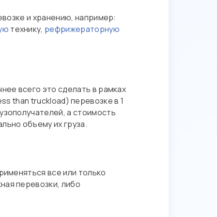
евозке и хранению, например:
ую
технику,
рефрижераторную
нее всего это сделать в рамках
less than truckload) перевозке в 1
рузополучателей, а стоимость
льно объему их груза.
применяться все или только
ная перевозки, либо