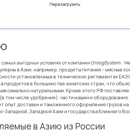
Перезагрузить
ию
а самых выгодных условиях от компании OnlogSystem.
Нек
лярны в Азии, например, продукты питания - мясные ко
сности установленные в технических регламентах ЕАЭ
а продуктов в большинстве азиатских стран, что объя
максимально натуральными. Кроме этого РФ поставляет
в том числе удобрения), части машин и оборудования,
ет опыт доставки и таможенного оформления грузов на
о-Западной, Западной Азии и государства Ближнего Во
вляемые в Азию из России