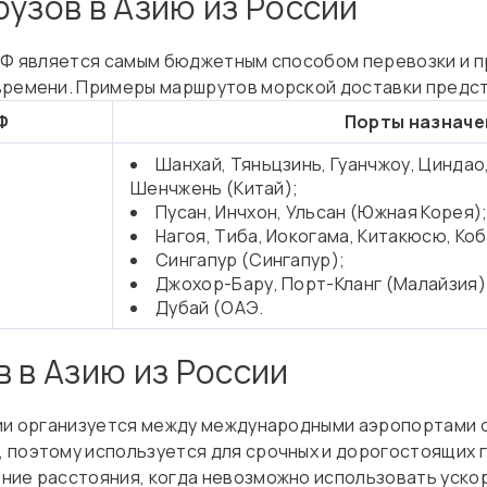
рузов в Азию из России
РФ является самым бюджетным способом перевозки и пр
времени. Примеры маршрутов морской доставки предст
Ф
Порты назначен
Шанхай, Тяньцзинь, Гуанчжоу, Циндао,
Шенчжень (Китай);
Пусан, Инчхон, Ульсан (Южная Корея)
Нагоя, Тиба, Иокогама, Китакюсю, Коб
Сингапур (Сингапур);
Джохор-Бару, Порт-Кланг (Малайзия)
Дубай (ОАЭ.
 в Азию из России
сии организуется между международными аэропортами о
 поэтому используется для срочных и дорогостоящих г
ьние расстояния, когда невозможно использовать уск