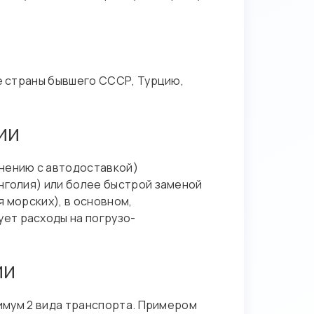
ие страны бывшего СССР, Турцию,
ии
внению с автодоставкой)
нголия) или более быстрой заменой
я морских), в основном,
ует расходы на погрузо-
ии
нимум 2 вида транспорта. Примером