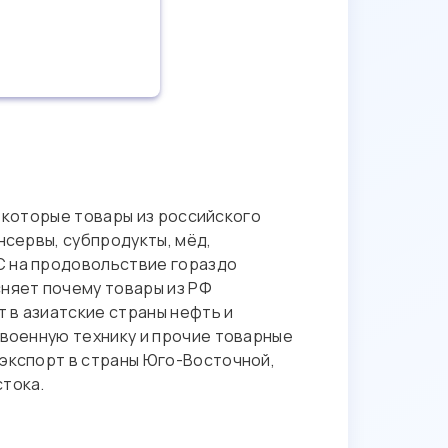
оторые товары из российского
нсервы, субпродукты, мёд,
С на продовольствие гораздо
сняет почему товары из РФ
 в азиатские страны нефть и
 военную технику и прочие товарные
 экспорт в страны Юго-Восточной,
стока.