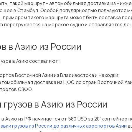
ть, такой маршрут - автомобильная доставка из Нижне
ующее в Стамбул. Особой популярностью пользуются м
и. примером такого маршрута может быть доставка пос
з перегружается на морское судно и отправляется до 
в в Азию из России
узов в Азию составляют:
портов Восточной Азии из Владивостока и Находки;
автомобильная доставка из ЦФО до стран Восточной Ази
з портов СЗФО.
 грузов в Азию из России
в Азию из РФ начинается от 580 USD за 20’ контейнер 
вки грузов из России до различных аэропортов Азии
вы