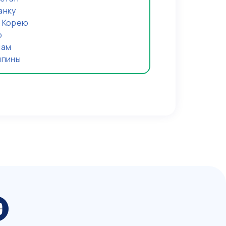
анку
ю Корею
ю
нам
ппины