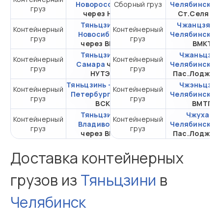
Новороссийск
Сборный груз
Челябинск
ч
груз
20DC
через НЛЭ
Ст.Селяти
Тяньцзинь -
Чжанцзяган
Контейнерный
Контейнерный
от 268 970,42 ₽ за
Новосибирск
Челябинск
ч
груз
груз
20DC
через ВМКТ
ВМКТ
Тяньцзинь -
Чжаньцзян
Контейнерный
Контейнерный
от 512 081,78 ₽ за
Самара
через
Челябинск
ч
груз
груз
20DC
НУТЭП
Пас.Лоджис
Тяньцзинь - Санкт-
Чжэньцзян
Контейнерный
Контейнерный
от 278 430,18 ₽ за
Петербург
через
Челябинск
ч
груз
груз
20DC
ВСК
ВМТП
Тяньцзинь -
Чжухай -
Контейнерный
Контейнерный
от 104 821,61 ₽ за
Владивосток
Челябинск
ч
груз
груз
20DC
через ВМКТ
Пас.Лоджис
Доставка контейнерных
грузов из
Тяньцзини
в
Челябинск