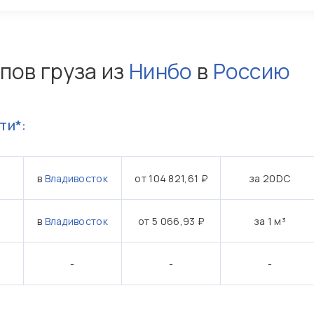
пов груза из
Нинбо
в
Россию
ти*:
в
Владивосток
от 104 821,61 ₽
за 20DC
в
Владивосток
от 5 066,93 ₽
за 1 м³
-
-
-