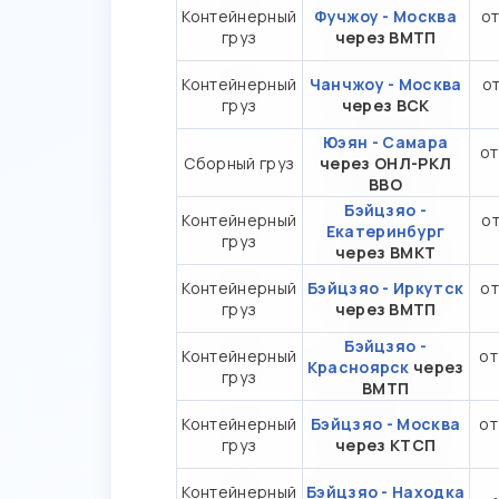
Контейнерный
Фучжоу - Москва
от
груз
через ВМТП
Контейнерный
Чанчжоу - Москва
от
груз
через ВСК
Юэян - Самара
от
Сборный груз
через ОНЛ-РКЛ
ВВО
Бэйцзяо -
Контейнерный
от
Екатеринбург
груз
через ВМКТ
Контейнерный
Бэйцзяо - Иркутск
от
груз
через ВМТП
Бэйцзяо -
Контейнерный
от
Красноярск
через
груз
ВМТП
Контейнерный
Бэйцзяо - Москва
от
груз
через КТСП
Контейнерный
Бэйцзяо - Находка