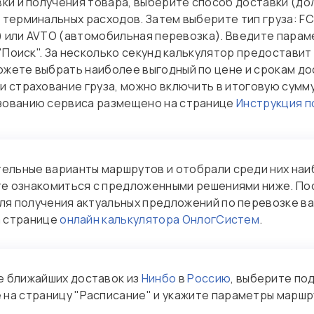
ки и получения товара, выберите способ доставки (до
терминальных расходов. Затем выберите тип груза: FCL
а) или AVTO (автомобильная перевозка). Введите параме
 "Поиск". За несколько секунд калькулятор предостави
ожете выбрать наиболее выгодный по цене и срокам до
 страхование груза, можно включить в итоговую сумму
зованию сервиса размещено на странице
Инструкция п
ельные варианты маршрутов и отобрали среди них наи
те ознакомиться с предложенными решениями ниже. Пос
ля получения актуальных предложений по перевозке в
а странице
онлайн калькулятора ОнлогСистем
.
е ближайших доставок из
Нинбо
в
Россию
, выберите по
 на страницу "Расписание" и укажите параметры маршру