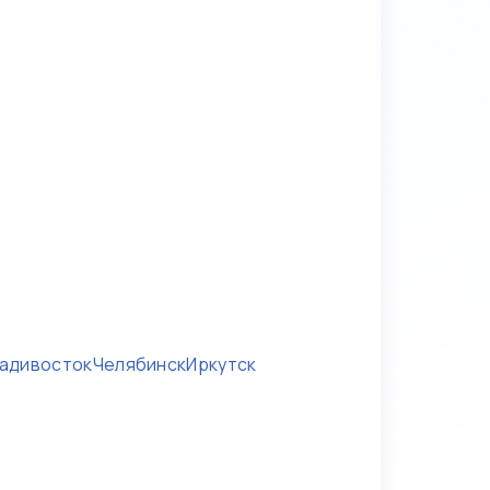
адивосток
Челябинск
Иркутск