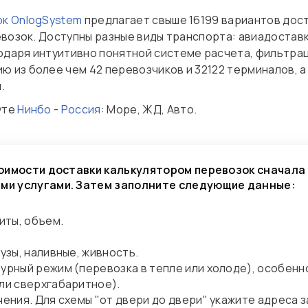
ок OnlogSystem
предлагает свыше 16199 вариантов дост
евозок. Доступны разные виды транспорта: авиадоставк
даря интуитивно понятной системе расчета, фильтрац
 из более чем 42 перевозчиков и 32122 терминалов, а
.
уте
Нинбо
-
Россия
: Море, ЖД, Авто.
оимости доставки калькулятором перевозок сначала
и услугами. Затем заполните следующие данные:
иты, объем.
узы, наливные, живность.
урный режим (перевозка в тепле или холоде), особенн
ли сверхгабаритное).
ения. Для схемы "от двери до двери" укажите адреса за