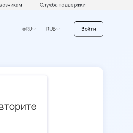
возчикам
Служба поддержки
RU
RUB
Войти
овторите