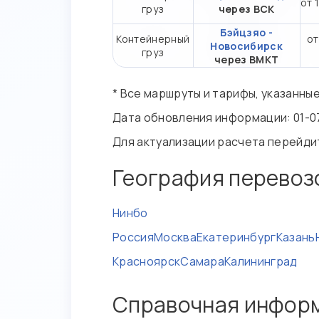
от 
груз
через ВСК
Бэйцзяо -
Контейнерный
от
Новосибирск
груз
через ВМКТ
* Все маршруты и тарифы, указанны
Дата обновления информации: 01-0
Для актуализации расчета перейди
География перевоз
Нинбо
Россия
Москва
Екатеринбург
Казань
Красноярск
Самара
Калининград
Справочная инфор