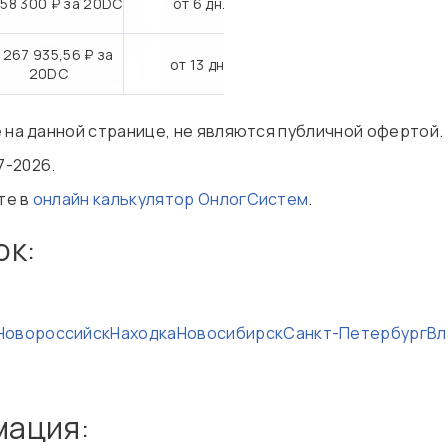
158 300 ₽ за 20DC
от 6 дн.
 267 935,56 ₽ за
от 13 дн.
20DC
е на данной странице, не являются публичной офертой.
7-2026.
те в
онлайн калькулятор ОнлогСистем
.
ок:
Новороссийск
Находка
Новосибирск
Санкт-Петербург
Вл
мация: