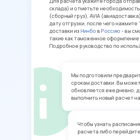
Для расчета укажите города отправ
склада) и отметьте необходимость 
(сборный груз), AVIA (авиадоставк
дату отгрузки, после чего нажмите
доставки из
Нинбо
в
Россию
- вы см
такие как таможенное оформление и
Подробное руководство по исполь
Мы подготовили предварит
срокам доставки. Вы може
обновляется ежедневно, д
выполнить новый расчет н
Чтобы узнать расписани
расчета либо перейдите