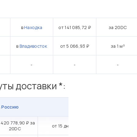
:
в
Находка
от 141 085,72 ₽
за 20DC
в
Владивосток
от 5 066,93 ₽
за 1 м³
-
-
-
ты доставки *:
в
Россию
 420 778,90 ₽ за
от 15 дн.
20DC