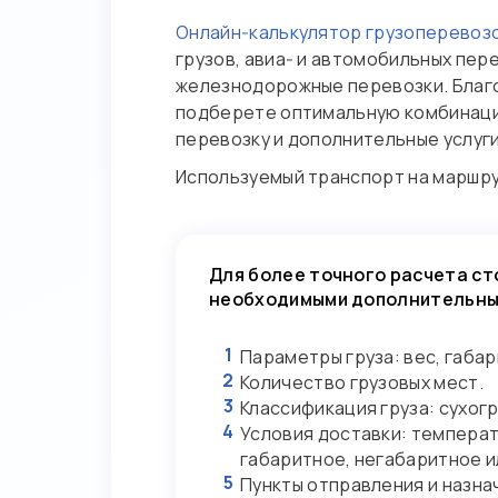
Онлайн‑калькулятор грузоперевоз
грузов, авиа‑ и автомобильных пер
железнодорожные перевозки. Благо
подберете оптимальную комбинацию
перевозку и дополнительные услуги
Используемый транспорт на маршр
Для более точного расчета ст
необходимыми дополнительным
1
Параметры груза: вес, габар
2
Количество грузовых мест.
3
Классификация груза: сухогр
4
Условия доставки: температ
габаритное, негабаритное и
5
Пункты отправления и назнач