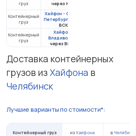
груз
через НЛЭ
20DC
Хайфон - Санкт-
Контейнерный
от 309 032,54 ₽ за
Петербург
через
груз
20DC
ВСК
Хайфон -
Контейнерный
от 108 498,11 ₽ за
Владивосток
груз
20DC
через ВМТП
Доставка контейнерных
грузов из
Хайфона
в
Челябинск
Лучшие варианты по стоимости*:
Контейнерный груз
из
Хайфона
в
Челябинс