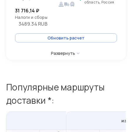
область, Россия
31 716,14 ₽
Налоги и сборы
3489.34 RUB
Обновить расчет
Развернуть
Популярные маршруты
доставки *:
из
Хайфона
в
Россию
из
В