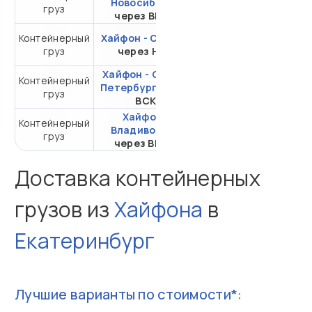
Новосибирск
груз
20DC
через ВМКТ
Контейнерный
Хайфон - Самара
от 510 510,71 ₽ за
груз
через НЛЭ
20DC
Хайфон - Санкт-
Контейнерный
от 309 032,54 ₽ за
Петербург
через
груз
20DC
ВСК
Хайфон -
Контейнерный
от 108 498,11 ₽ за
Владивосток
груз
20DC
через ВМТП
Доставка контейнерных
грузов из
Хайфона
в
Екатеринбург
Лучшие варианты по стоимости*: