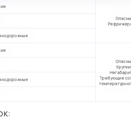
кие
Опасны
Рефрижер
знодорожные
кие
Опасны
Хрупки
Негабари
Требующие со
знодорожные
температурно
ок: