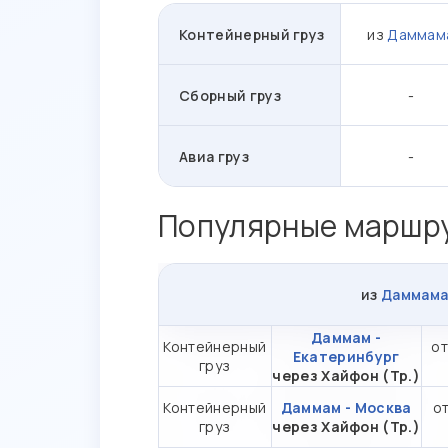
Контейнерный груз
из
Даммам
Сборный груз
-
Авиа груз
-
Популярные маршру
из
Даммам
Даммам -
Контейнерный
от
Екатеринбург
груз
через Хайфон (Тр.)
Контейнерный
Даммам - Москва
от
груз
через Хайфон (Тр.)