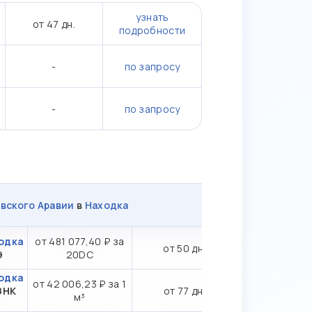
узнать
от 47 дн.
подробности
-
по запросу
-
по запросу
вского Аравии
в
Находка
одка
от 481 077,40 ₽ за
от 50 дн.
Э
20DC
одка
от 42 006,23 ₽ за 1
ЗНК
от 77 дн.
м³