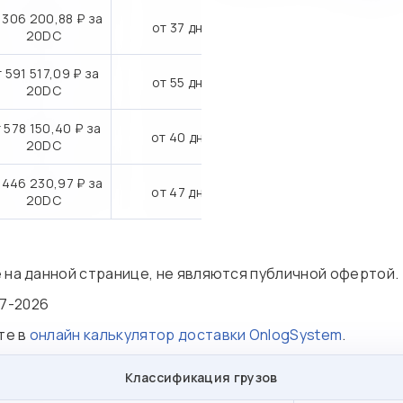
 306 200,88 ₽ за
от 37 дн.
20DC
 591 517,09 ₽ за
от 55 дн.
20DC
 578 150,40 ₽ за
от 40 дн.
20DC
 446 230,97 ₽ за
от 47 дн.
20DC
е на данной странице, не являются публичной офертой.
7-2026
те в
онлайн калькулятор доставки OnlogSystem
.
Классификация грузов