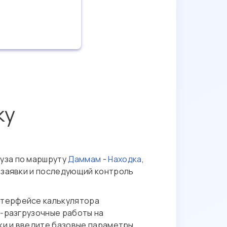
ку
уза по маршруту
Даммам
-
Находка
,
 заявки и последующий контроль
интерфейсе калькулятора
о‑разгрузочные работы на
вки и введите базовые параметры