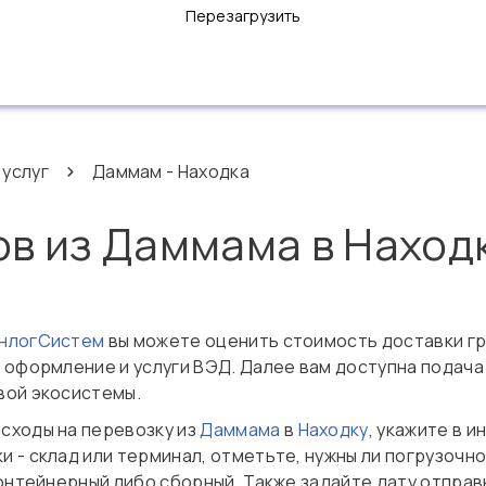
Перезагрузить
 услуг
Даммам - Находка
ов из Даммама в Наход
ОнлогСистем
вы можете оценить стоимость доставки гр
 оформление и услуги ВЭД. Далее вам доступна подача
вой экосистемы.
сходы на перевозку из
Даммама
в
Находку
, укажите в 
 - склад или терминал, отметьте, нужны ли погрузочн
контейнерный либо сборный. Также задайте дату отпра