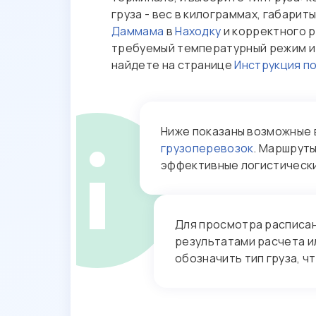
груза - вес в килограммах, габарит
Даммама
в
Находку
и корректного р
требуемый температурный режим и 
найдете на странице
Инструкция п
Ниже показаны возможные 
грузоперевозок
. Маршруты
эффективные логистическ
Для просмотра расписан
результатами расчета ил
обозначить тип груза, ч