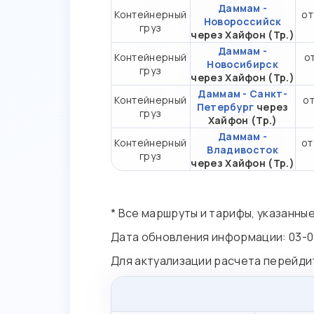
Даммам -
Контейнерный
от
Новороссийск
груз
через Хайфон (Тр.)
Даммам -
Контейнерный
от
Новосибирск
груз
через Хайфон (Тр.)
Даммам - Санкт-
Контейнерный
от
Петербург
через
груз
Хайфон (Тр.)
Даммам -
Контейнерный
от
Владивосток
груз
через Хайфон (Тр.)
* Все маршруты и тарифы, указанны
Дата обновления информации: 03-0
Для актуализации расчета перейди