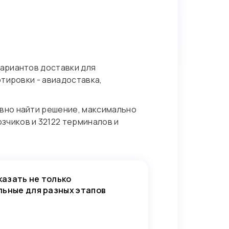
вариантов доставки для
тировки - авиадоставка,
вно найти решение, максимально
чиков и 32122 терминалов и
казать не только
льные для разных этапов