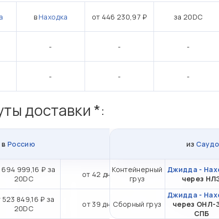
а
в
Находка
от 446 230,97 ₽
за 20DC
-
-
-
-
-
-
ты доставки *:
а
в
Россию
из
Саудо
 694 999,16 ₽ за
Контейнерный
Джидда - Нах
от 42 дн.
20DC
груз
через НЛ
Джидда - Нах
 523 849,16 ₽ за
от 39 дн.
Сборный груз
через ОНЛ-
20DC
СПБ