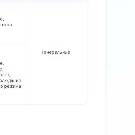
е,
аторы
Генеральные
е,
е,
тные,
блюдения
го режима