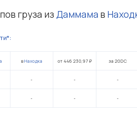
пов груза из
Даммама
в
Наход
ти*:
а
в
Находка
от 446 230,97 ₽
за 20DC
-
-
-
-
-
-
: