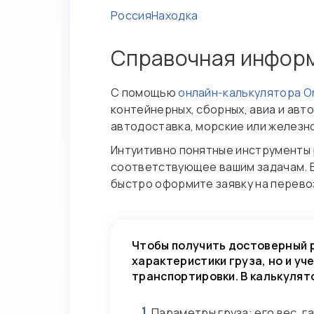
Россия
Находка
Справочная инфор
С помощью
онлайн‑калькулятора O
контейнерных, сборных, авиа и авт
автодоставка, морские или железн
Интуитивно понятные инструменты 
соответствующее вашим задачам. В
быстро оформите заявку на перево
Чтобы получить достоверный р
характеристики груза, но и у
транспортировки. В калькулят
1
Параметры груза: его вес, г