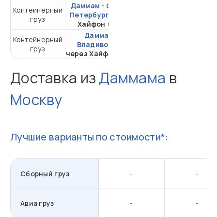
Даммам - Санкт-
Контейнерный
от 578 150,40 ₽ за
Петербург
через
груз
20DC
Хайфон (Тр.)
Даммам -
Контейнерный
от 446 230,97 ₽ за
Владивосток
груз
20DC
через Хайфон (Тр.)
Доставка из
Даммама
в
Москву
Лучшие варианты по стоимости*:
Сборный груз
-
-
Авиа груз
-
-