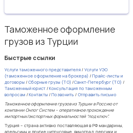
Таможенное оформление
грузов из Турции
Быстрые ссылки
Услуги таможенного представителя
/
Услуги УЭО
(таможенное оформление на брокера)
/
Прайс-листы и
договоры
/
Сборные грузы (ТО)
/
Санкт-Петербург (ТО)
/
Таможенный юрист
/
Консультация по таможенным
вопросам
/
Контакты
/
Позвонить
/
Отправить письмо
Таможенное оформление грузов из Турции в Россию от
компании Онлог Систем – оперативное прохождение
импортных/экспортных формальностей “под ключ”.
Турция – страна активно поставляющая в РФ мандарины,
апельсины и другие цитрусовые, виноград, персики и