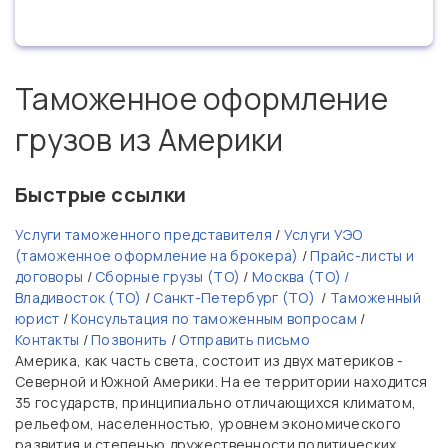
Таможенное оформление
грузов из Америки
Быстрые ссылки
Услуги таможенного представителя
/
Услуги УЭО
(таможенное оформление на брокера)
/
Прайс-листы и
договоры
/
Сборные грузы (ТО)
/
Москва (ТО) /
Владивосток (ТО)
/
Санкт-Петербург (ТО)
/
Таможенный
юрист
/
Консультация по таможенным вопросам
/
Контакты
/
Позвонить
/
Отправить письмо
Америка, как часть света, состоит из двух материков -
Северной и Южной Америки. На ее территории находится
35 государств, принципиально отличающихся климатом,
рельефом, населенностью, уровнем экономического
развития и степенью дружественности политических