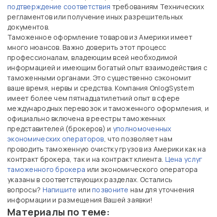
подтверждение соответствия
требованиям Технических
регламентов или получение иных разрешительных
документов.
Таможенное оформление товаров из Америки имеет
много нюансов. Важно доверить этот процесс
профессионалам, владеющим всей необходимой
информацией и имеющим богатый опыт взаимодействия с
таможенными органами. Это существенно сэкономит
ваше время, нервы и средства. Компания OnlogSystem
имеет более чем пятнадцатилетний опыт в сфере
международных перевозок и таможенного оформления, и
официально включена в реестры таможенных
представителей (брокеров) и
уполномоченных
экономических операторов
, что позволяет нам
проводить таможенную очистку грузов из Америки как на
контракт брокера, так и на контракт клиента.
Цена услуг
таможенного брокера
или экономического оператора
указаны в соответствующих разделах. Остались
вопросы?
Напишите
или
позвоните
нам для уточнения
информации и размещения Вашей заявки!
Материалы по теме: