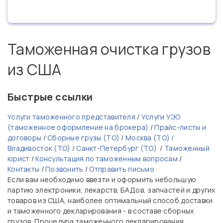
Таможенная очистка грузов
из США
Быстрые ссылки
Услуги таможенного представителя
/
Услуги УЭО
(таможенное оформление на брокера)
/
Прайс-листы и
договоры
/
Сборные грузы (ТО)
/
Москва (ТО) /
Владивосток (ТО)
/
Санкт-Петербург (ТО)
/
Таможенный
юрист
/
Консультация по таможенным вопросам
/
Контакты
/
Позвонить
/
Отправить письмо
Если вам необходимо ввезти и оформить небольшую
партию электроники, лекарств, БАДов, запчастей и других
товаров из США, наиболее оптимальный способ доставки
и таможенного декларирования - в составе сборных
грузов. Процедура таможенного декларирования