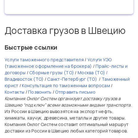
Доставка грузов в Швецию
Быстрые ссылки
Услуги таможенного представителя
/
Услуги УЭО
(таможенное оформление на брокера)
/
Прайс-листы и
договоры
/
Сборные грузы (ТО)
/
Москва (ТО) /
Владивосток (ТО)
/
Санкт-Петербург (ТО)
/
Таможенный
юрист
/
Консультация по таможенным вопросам
/
Контакты
/
Позвонить
/
Отправить письмо
Компания Онлог Систем организует доставку грузов в
Швецию “под ключ” всеми возможными видами транспорта.
Из России в Швецию вывозятся на экспорт нефть,
химикаты, каучук, древесина, металлы и другие товары.
Компания Онлог Систем составит оптимальный маршрут
доставки из России в Швецию любых категорий товаров.