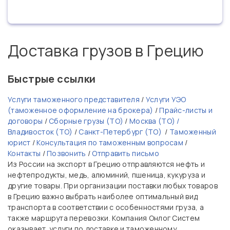
Доставка грузов в Грецию
Быстрые ссылки
Услуги таможенного представителя
/
Услуги УЭО
(таможенное оформление на брокера)
/
Прайс-листы и
договоры
/
Сборные грузы (ТО)
/
Москва (ТО) /
Владивосток (ТО)
/
Санкт-Петербург (ТО)
/
Таможенный
юрист
/
Консультация по таможенным вопросам
/
Контакты
/
Позвонить
/
Отправить письмо
Из России на экспорт в Грецию отправляются нефть и
нефтепродукты, медь, алюминий, пшеница, кукуруза и
другие товары. При организации поставки любых товаров
в Грецию важно выбрать наиболее оптимальный вид
транспорта в соответствии с особенностями груза, а
также маршрута перевозки. Компания Онлог Систем
оказывает услуги по доставке и таможенному