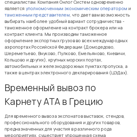
специалистам. Компания Онлог Систем одновременно
является
уполномоченным экономическим оператором
и
таможенным представителем
, что дает вам возможность
выбирать наиболее удобный вариант сотрудничества -
таможенное оформление на контракт брокера или на
контракт клиента. Мы производим таможенное
оформление экспортных грузов во всех международных
аэропортах Российской Федерации (Домодедово,
Шереметьево, Внуково, Пулково, Емельяново, Кневичи,
Кольцово и других), крупных морских портах,
автомобильных и железнодорожных пунктах пропуска, а
также в центрах электронного декларирования (ЦЭДах).
Временный вывоз по
Карнету АТА в Грецию
Для временного вывоза экспонатов выставок, стендов,
профессионального оборудования и других товаров,
предназначенных для участия в различного рода
мероприятиях, существует упрощенная схема