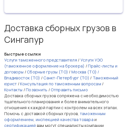
Доставка сборных грузов в
Сингапур
Быстрые ссылки
Услуги таможенного представителя
/
Услуги УЭО
(таможенное оформление на брокера)
/
Прайс-листы и
договоры
/
Сборные грузы (ТО)
/
Москва (ТО) /
Владивосток (ТО)
/
Санкт-Петербург (ТО)
/
Таможенный
юрист
/
Консультация по таможенным вопросам
/
Контакты
/
Позвонить
/
Отправить письмо
Доставка сборных грузов сопряжена с необходимостью
тщательного планирования и более внимательного
отношения к каждой партии с контролем на всех этапах.
Помочь с доставкой сборных грузов,
таможенным
оформлением
,
инспекцией качества товара
и
сертификацией
вам могут специалисты компании