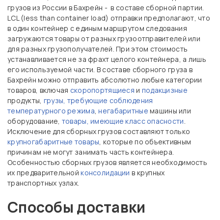
грузов из России в Бахрейн - в составе сборной партии.
LCL (less than container load) отправки предполагают, что
в один контейнер с единым маршрутом следования
загружаются товары от разных грузоотправителей или
для разных грузополучателей. При этом стоимость
устанавливается не за фрахт целого контейнера, а лишь
его используемой части. В составе сборного груза в
Бахрейн можно отправить абсолютно любые категории
товаров, включая
скоропортящиеся
и
подакцизные
продукты,
грузы, требующие соблюдения
температурного режима
,
негабаритные
машины или
оборудование,
товары, имеющие класс опасности
.
Исключение для сборных грузов составляют только
крупногабаритные товары
, которые по объективным
причинам не могут занимать часть контейнера.
Особенностью сборных грузов является необходимость
их предварительной
консолидации
в крупных
транспортных узлах.
Способы доставки