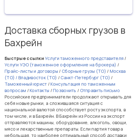
Доставка сборных грузов в
Бахрейн
Быстрые ссылки
Услуги таможенного представителя
/
Услуги УЭО (таможенное оформление на брокера)
/
Прайс-листы и договоры
/
Сборные грузы (ТО)
/
Москва
(ТО) / Владивосток (ТО)
/
Санкт-Петербург (ТО)
/
Таможенный юрист
/
Консультация по таможенным
вопросам
/
Контакты
/
Позвонить
/
Отправить письмо
Российские предприниматели продолжают открывать для
себя новые рынки, а сложившаяся ситуация с
национальной валютой способствует росту экспорта, в
том числе, и в Бахрейн. В Бахрейн из России на экспорт
отправляются машины, оборудование, алкоголь, овощи,
мясо и лекарственные препараты. Если партия товара
небольшая, то наиболее оптимальный способ доставки