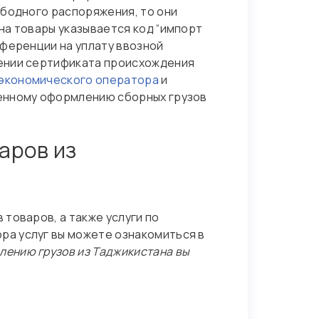
ободного распоряжения, то они
на товары указывается код “импорт
еференции на уплату ввозной
лении сертификата происхождения
экономического оператора
и
женному оформлению сборных грузов
аров из
товаров, а также услуги по
ра услуг вы можете ознакомиться в
лению грузов из Таджикистана вы