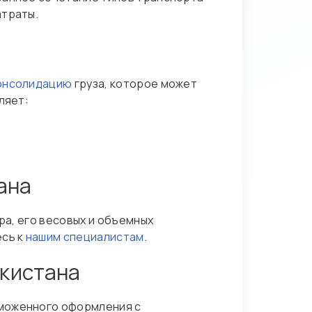
атраты.
онсолидацию
груза, которое может
ляет:
ана
ра, его весовых и объемных
есь к
нашим специалистам
.
кистана
аможенного оформления с