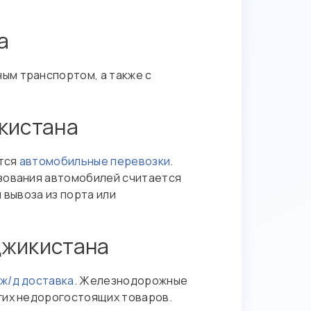
а
ым транспортом, а также с
кистана
ются
автомобильные перевозки
.
ьзования автомобилей считается
 вывоза из порта или
джикистана
ж/д доставка
. Железнодорожные
гих недорогостоящих товаров.