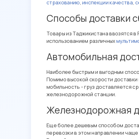
страхованию
,
инспекции качества
,
с
Способы доставки с
Товары из Таджикистана ввозятся в
использованием различных
мультим
Автомобильная дост
Наиболее быстрым и выгодным спосо
Помимо высокой скорости доставки 
мобильность - груз доставляется ср
железнодорожной станции.
Железнодорожная до
Еще более дешевым способом достав
перевозки в этом направлении чаще