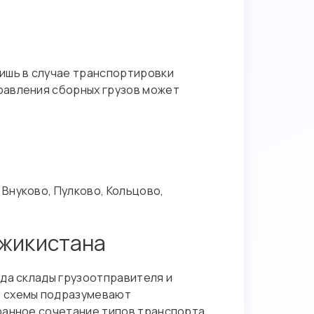
лишь в случае транспортировки
равления сборных грузов может
Внуково, Пулково, Кольцово,
джикистана
гда склады грузоотправителя и
е схемы подразумевают
ранное сочетание типов транспорта