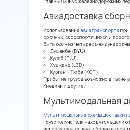
Главный минус железнодорожных пер
Авиадоставка сборн
Использование
авиатранспорта
при 
срочных, скоропортящихся и дорого
быть один из четырех международны
Душанбе (DYU);
Куляб (TJU);
Худжанд (LBD);
Курган – Тюбе (KQT).
Прибытие грузов возможно в такие 
Кневичи и другие.
Мультимодальная до
Мультимодальные схемы доставки и
грузополучателя находятся вдали 
использование двух и более видов 