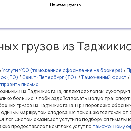
Перезагрузить
ных грузов из Таджики
/
Услуги УЭО (таможенное оформление на брокера)
/
Пр
ток (ТО)
/
Санкт-Петербург (ТО)
/
Таможенный юрист
/
тправить письмо
зимыми из Таджикистана, являются хлопок, сухофрукты
только большие, чтобы задействовать целую транспорт
рных грузов из Таджикистана. При перевозке сборных гр
 с единым маршрутом следования помещаются грузы от 
 Онлог Систем оказывает услуги по подбору оптимальн
также предоставляет комплекс услуг по
таможенному о