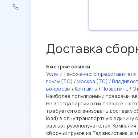
Доставка сбор
Быстрые ссылки
Услуги таможенного представителя
грузы (ТО)
/
Москва (ТО) / Владивос
вопросам
/
Контакты
/
Позвонить
/
О
Наиболее популярными товарами, вво
Не всегда партии этих товаров нас
требуется организовать доставку сбо
load) в одну транспортную единицу
разных грузополучателей. Компания
сборных грузов из Таджикистана, а 