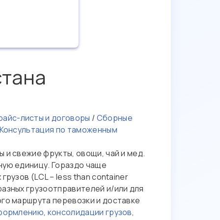
стана
айс-листы и договоры
/
Сборные
Консультация по таможенным
 и свежие фрукты, овощи, чай и мед.
ную единицу. Гораздо чаще
узов (LCL – less than container
разных грузоотправителей и/или для
ого маршрута перевозки и доставке
формлению
,
консолидации грузов
,