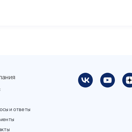
пания
с
осы и ответы
менты
акты