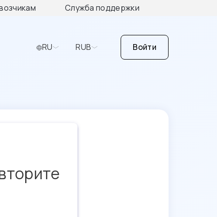
возчикам
Служба поддержки
RU
RUB
Войти
овторите