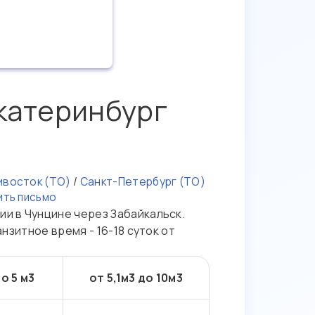
Екатеринбург
ивосток (ТО)
/
Санкт-Петербург (ТО)
ить письмо
ии в Чунцине через Забайкальск.
нзитное время - 16-18 суток от
до 5 м3
от 5,1м3 до 10м3