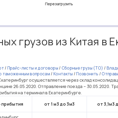
Перезагрузить
ых грузов из Китая в 
рт
/
Прайс-листы и договоры
/
Сборные грузы (ТО)
/
Влад
по таможенным вопросам
/
Контакты
/
Позвонить
/
Отправ
 Екатеринбург осуществляется через склад консолидац
нцине 26.05.2020. Отправление поезда – 30.05.2020. Тра
рибытия на терминал в Екатеринбурге.
 прибытия
от 1 м3 до 3м3
от 3,1м3 
еринбург,