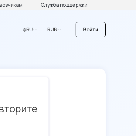
возчикам
Служба поддержки
RU
RUB
Войти
овторите