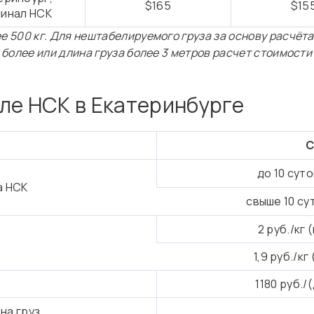
$165
$15
инал НСК
е 500 кг.
Для нештабелируемого груза за основу расчёта
 и более или длина груза более 3 метров расчет стоимос
ле НСК в Екатеринбурге
С
до 10 суто
а НСК
свыше 10 сут
2 руб./кг 
1,9 руб./кг
1180 руб./
на груз