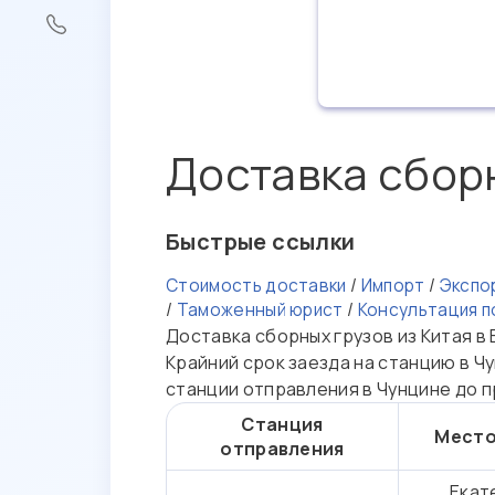
Доставка сборн
Быстрые ссылки
Стоимость доставки
/
Импорт
/
Экспо
/
Таможенный юрист
/
Консультация 
Доставка сборных грузов из Китая в
Крайний срок заезда на станцию в Чу
станции отправления в Чунцине до п
Станция
Место
отправления
Екат