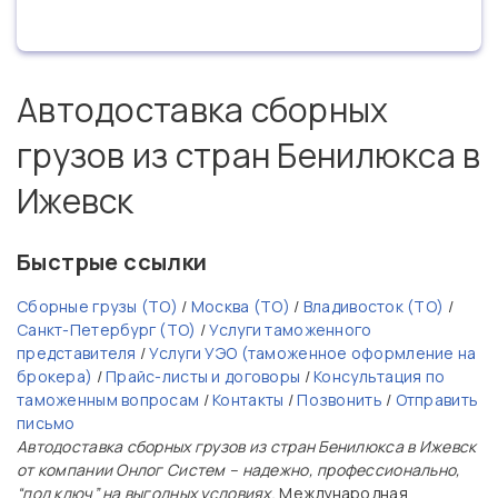
Автодоставка сборных
грузов из стран Бенилюкса в
Ижевск
Быстрые ссылки
Сборные грузы (ТО)
/
Москва (ТО)
/
Владивосток (ТО)
/
Санкт-Петербург (ТО)
/
Услуги таможенного
представителя
/
Услуги УЭО (таможенное оформление на
брокера)
/
Прайс-листы и договоры
/
Консультация по
таможенным вопросам
/
Контакты
/
Позвонить
/
Отправить
письмо
Автодоставка сборных грузов из стран Бенилюкса в Ижевск
от компании Онлог Систем – надежно, профессионально,
“под ключ” на выгодных условиях.
Международная